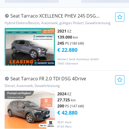
Seat Tarraco XCELLENCE PHEV 245 DSG
*VOLL-LED / 19 Z...
Hybrid Elektro/Benzin, Automatik, gültiges Pickerl, Gewährleistung
2021
EZ
139.000
km
245
PS (180 kW)
€ 22.880
Herbert Seidl Autohaus GmbH
7400 Oberwart
Seat Tarraco FR 2.0 TDI DSG 4Drive
Diesel, Automatik, Gewährleistung
2024
EZ
27.725
km
200
PS (147 kW)
€ 42.880
SEAT Harb
8160 Weiz