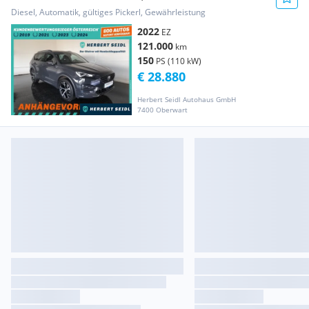
/ 19 ZOLL...
Diesel, Automatik, gültiges Pickerl, Gewährleistung
2022
EZ
121.000
km
150
PS (110 kW)
€ 28.880
Herbert Seidl Autohaus GmbH
7400 Oberwart