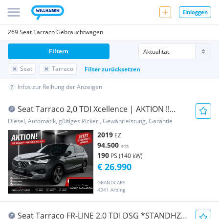
Einloggen
269 Seat Tarraco Gebrauchtwagen
Filtern
Seat
Tarraco
Filter zurücksetzen
Infos zur Reihung der Anzeigen
Seat Tarraco 2,0 TDI Xcellence | AKTION !!
ALLRAD | ...
Diesel, Automatik, gültiges Pickerl, Gewährleistung, Garantie
2019
EZ
94.500
km
190
PS (140 kW)
€ 26.990
GRANDCARS
4341 Arbing
Seat Tarraco FR-LINE 2,0 TDI DSG *STANDHZG