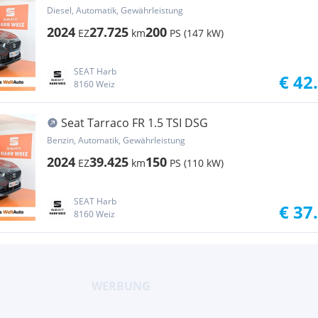
Diesel, Automatik, Gewährleistung
2024
27.725
200
EZ
km
PS (147 kW)
SEAT Harb
€ 42
8160 Weiz
Seat Tarraco FR 1.5 TSI DSG
Benzin, Automatik, Gewährleistung
2024
39.425
150
EZ
km
PS (110 kW)
SEAT Harb
€ 37
8160 Weiz