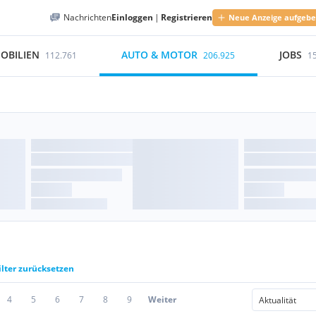
Nachrichten
Einloggen
|
Registrieren
Neue Anzeige aufgeb
OBILIEN
AUTO & MOTOR
JOBS
112.761
206.925
1
ilter zurücksetzen
4
5
6
7
8
9
Weiter