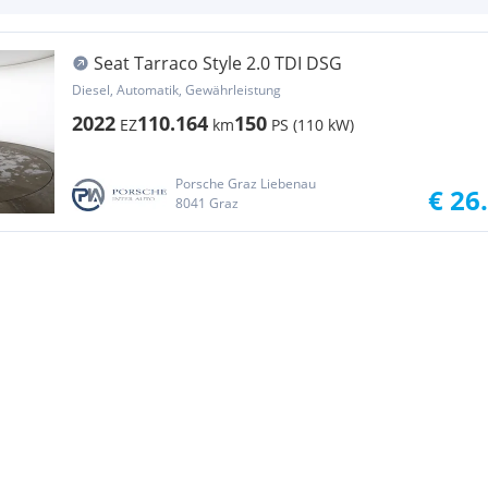
Seat Tarraco Style 2.0 TDI DSG
Diesel, Automatik, Gewährleistung
2022
110.164
150
EZ
km
PS (110 kW)
Porsche Graz Liebenau
€ 26
8041 Graz