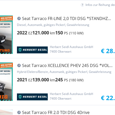
Infos zur Reihung d
Seat Tarraco FR-LINE 2,0 TDI DSG *STANDHZG /
19 ZOLL...
Diesel, Automatik, gültiges Pickerl, Gewährleistung
2022
121.000
150
EZ
km
PS (110 kW)
Herbert Seidl Autohaus GmbH
€ 28
7400 Oberwart
Seat Tarraco XCELLENCE PHEV 245 DSG *VOLL-
LED / 19 Z...
Hybrid Elektro/Benzin, Automatik, gültiges Pickerl, Gewährleistung
2021
139.000
245
EZ
km
PS (180 kW)
Herbert Seidl Autohaus GmbH
€ 22
7400 Oberwart
Seat Tarraco FR 2.0 TDI DSG 4Drive