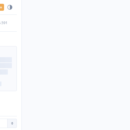
en
5.591