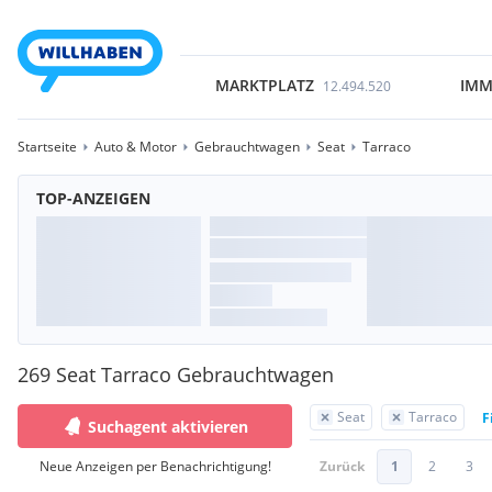
MARKTPLATZ
IMM
12.494.520
Startseite
Auto & Motor
Gebrauchtwagen
Seat
Tarraco
TOP-ANZEIGEN
269 Seat Tarraco Gebrauchtwagen
Seat
Tarraco
F
Suchagent aktivieren
Neue Anzeigen per Benachrichtigung!
Zurück
1
2
3