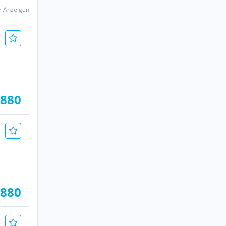
er Anzeigen
.880
.880