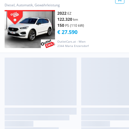
Pano+ASSIST+LED+LEDER+NAV
Diesel, Automatik, Gewährleistung
2022
EZ
122.320
km
150
PS (110 kW)
€ 27.590
OutletCars.at - Wien
2344 Maria Enzersdorf