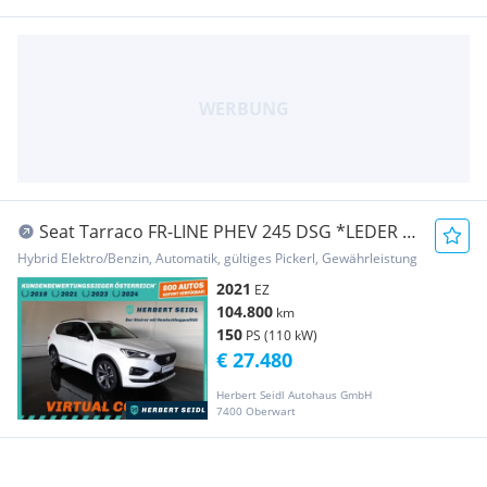
Seat Tarraco FR-LINE PHEV 245 DSG *LEDER /
SKY / DCC...
Hybrid Elektro/Benzin, Automatik, gültiges Pickerl, Gewährleistung
2021
EZ
104.800
km
150
PS (110 kW)
€ 27.480
Herbert Seidl Autohaus GmbH
7400 Oberwart