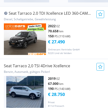
Seat Tarraco 2.0 TDI Xcellence LED 360-CAM
AHK RADAR
Diesel, Schaltgetriebe, Gewährleistung
2022
EZ
70.658
km
150
PS (110 kW)
€ 27.490
Onlinecars Vertriebs GmbH
9220 Lind ob Velden
Seat Tarraco 2,0 TSI 4Drive Xcellence
Benzin, Automatik, gültiges Pickerl
2019
EZ
67.000
km
190
PS (140 kW)
€ 28.750
Privat
8114 Friesach