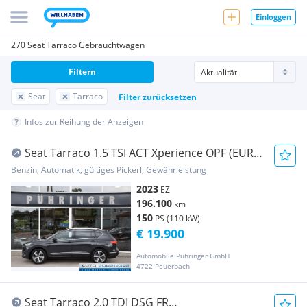
Einloggen
270 Seat Tarraco Gebrauchtwagen
Filtern
Seat
Tarraco
Filter zurücksetzen
Infos zur Reihung der Anzeigen
Seat Tarraco 1.5 TSI ACT Xperience OPF (EURO
6d)
Benzin, Automatik, gültiges Pickerl, Gewährleistung
2023
EZ
196.100
km
150
PS (110 kW)
€ 19.900
Automobile Pühringer GmbH
4722 Peuerbach
Seat Tarraco 2.0 TDI DSG FR