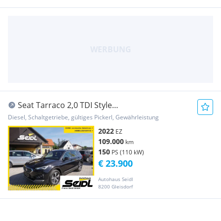
Seat Tarraco 2,0 TDI Style
*VIRTUAL+NAVI+LED*
Diesel, Schaltgetriebe, gültiges Pickerl, Gewährleistung
2022
EZ
109.000
km
150
PS (110 kW)
€ 23.900
Autohaus Seidl
8200 Gleisdorf