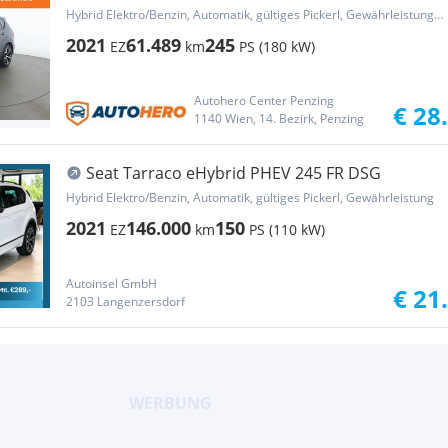
Hybrid Elektro/Benzin, Automatik, gültiges Pickerl, Gewährleistung, Garantie
2021
61.489
245
EZ
km
PS (180 kW)
Autohero Center Penzing
€ 28
1140 Wien, 14. Bezirk, Penzing
Seat Tarraco eHybrid PHEV 245 FR DSG
Hybrid Elektro/Benzin, Automatik, gültiges Pickerl, Gewährleistung
2021
146.000
150
EZ
km
PS (110 kW)
Autoinsel GmbH
€ 21
2103 Langenzersdorf