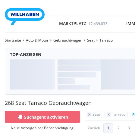
MARKTPLATZ
IMM
12.439.033
Startseite
Auto & Motor
Gebrauchtwagen
Seat
Tarraco
TOP-ANZEIGEN
268 Seat Tarraco Gebrauchtwagen
Seat
Tarraco
F
Suchagent aktivieren
Neue Anzeigen per Benachrichtigung!
Zurück
1
2
3