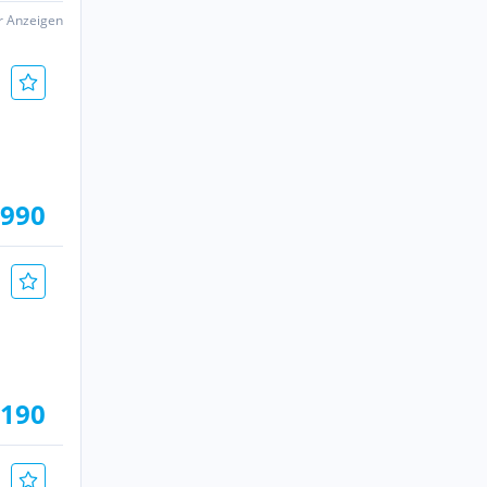
er Anzeigen
.990
.190