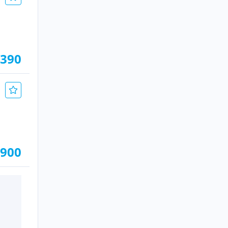
.390
.900