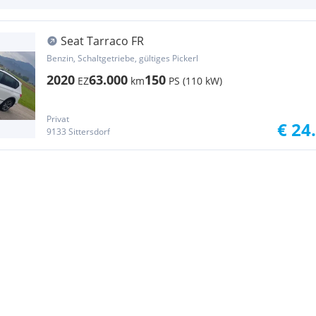
Seat Tarraco FR
Benzin, Schaltgetriebe, gültiges Pickerl
2020
63.000
150
EZ
km
PS (110 kW)
Privat
€ 24
9133 Sittersdorf