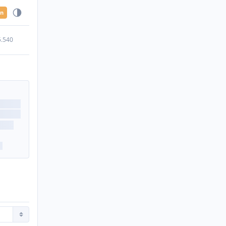
en
5.540