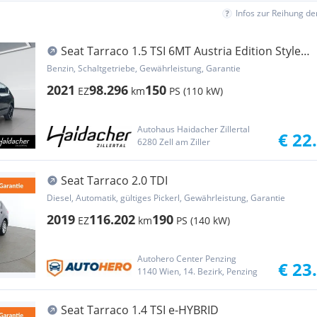
Infos zur Reihung d
Seat Tarraco 1.5 TSI 6MT Austria Edition Style
AUT
Benzin, Schaltgetriebe, Gewährleistung, Garantie
2021
98.296
150
EZ
km
PS (110 kW)
Autohaus Haidacher Zillertal
€ 22
6280 Zell am Ziller
Seat Tarraco 2.0 TDI
Diesel, Automatik, gültiges Pickerl, Gewährleistung, Garantie
2019
116.202
190
EZ
km
PS (140 kW)
Autohero Center Penzing
€ 23
1140 Wien, 14. Bezirk, Penzing
Seat Tarraco 1.4 TSI e-HYBRID