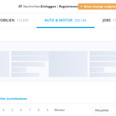
Nachrichten
Einloggen
|
Registrieren
Neue Anzeige aufgeb
OBILIEN
AUTO & MOTOR
JOBS
112.470
205.144
1
ilter zurücksetzen
4
5
6
7
8
9
Weiter