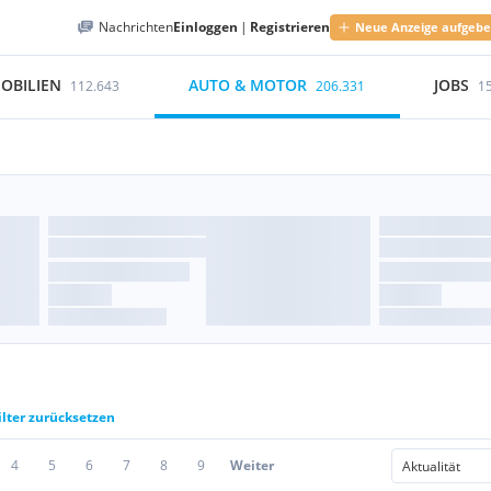
Nachrichten
Einloggen
|
Registrieren
Neue Anzeige aufgeb
OBILIEN
AUTO & MOTOR
JOBS
112.643
206.331
1
ilter zurücksetzen
4
5
6
7
8
9
Weiter