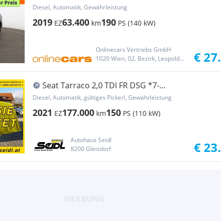
SITZER LE
Diesel, Automatik, Gewährleistung
2019
63.400
190
EZ
km
PS (140 kW)
Onlinecars Vertriebs GmbH
€ 27
1020 Wien, 02. Bezirk, Leopoldstadt
Seat Tarraco 2,0 TDI FR DSG *7-
SITZE+TOPAUSSTATTUNG*
Diesel, Automatik, gültiges Pickerl, Gewährleistung
2021
177.000
150
EZ
km
PS (110 kW)
Autohaus Seidl
€ 23
8200 Gleisdorf