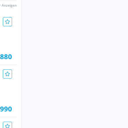
er Anzeigen
.880
.990