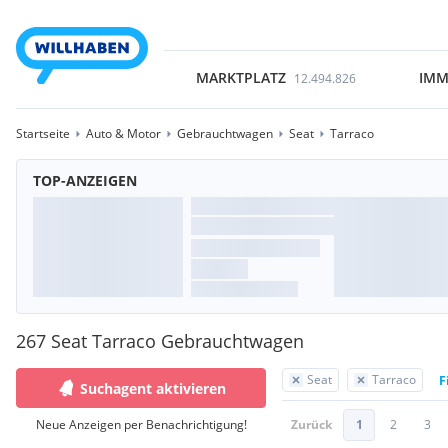
MARKTPLATZ
IMM
12.494.826
Startseite
Auto & Motor
Gebrauchtwagen
Seat
Tarraco
TOP-ANZEIGEN
267 Seat Tarraco Gebrauchtwagen
Seat
Tarraco
F
Suchagent aktivieren
Neue Anzeigen per Benachrichtigung!
Zurück
1
2
3