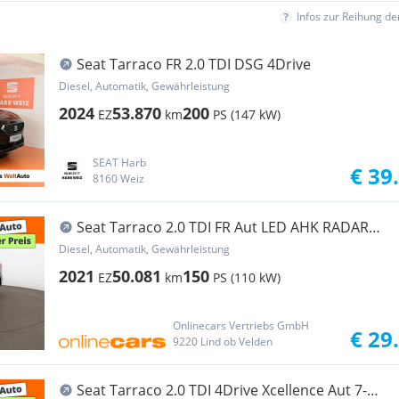
Infos zur Reihung d
Seat Tarraco FR 2.0 TDI DSG 4Drive
Diesel, Automatik, Gewährleistung
2024
53.870
200
EZ
km
PS (147 kW)
SEAT Harb
€ 39
8160 Weiz
Seat Tarraco 2.0 TDI FR Aut LED AHK RADAR
NAVI SITZHZ
Diesel, Automatik, Gewährleistung
2021
50.081
150
EZ
km
PS (110 kW)
Onlinecars Vertriebs GmbH
€ 29
9220 Lind ob Velden
Seat Tarraco 2.0 TDI 4Drive Xcellence Aut 7-