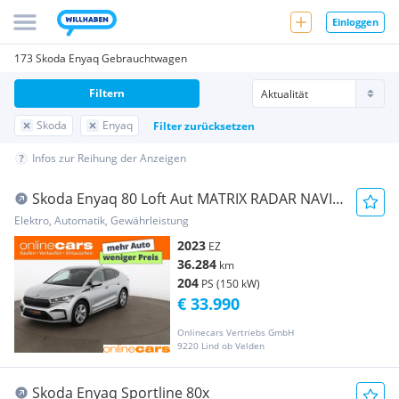
Einloggen
173 Skoda Enyaq Gebrauchtwagen
Filtern
Skoda
Enyaq
Filter zurücksetzen
Infos zur Reihung der Anzeigen
Skoda Enyaq 80 Loft Aut MATRIX RADAR NAVI
MEMORY
Elektro, Automatik, Gewährleistung
2023
EZ
36.284
km
204
PS (150 kW)
€ 33.990
Onlinecars Vertriebs GmbH
9220 Lind ob Velden
Skoda Enyaq Sportline 80x