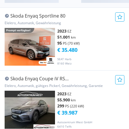
Skoda Enyaq Sportline 80
Elektro, Automatik, Gewährleistung
2023
EZ
51.001
km
95
PS (70 kW)
€ 35.480
SEAT Harb
8160 Weiz
Skoda Enyaq Coupe iV RS
82kwh...PANO/MATRIX/NAVI/AHK
Elektro, Automatik, gültiges Pickerl, Gewährleistung, Garantie
2023
EZ
55.900
km
299
PS (220 kW)
€ 39.987
Autozentrum West GmbH
6410 Telfs