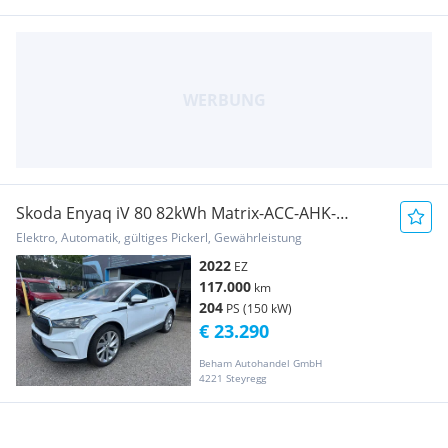
Skoda Enyaq iV 80 82kWh Matrix-ACC-AHK-
Teilleder
Elektro, Automatik, gültiges Pickerl, Gewährleistung
2022
EZ
117.000
km
204
PS (150 kW)
€ 23.290
Beham Autohandel GmbH
4221 Steyregg