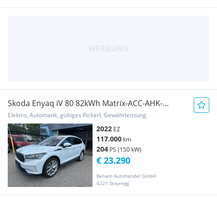
Skoda Enyaq iV 80 82kWh Matrix-ACC-AHK-
Teilleder
Elektro, Automatik, gültiges Pickerl, Gewährleistung
2022
EZ
117.000
km
204
PS (150 kW)
€ 23.290
Beham Autohandel GmbH
4221 Steyregg