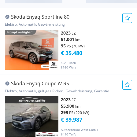
Skoda Enyaq Sportline 80
Elektro, Automatik, Gewährleistung
2023
EZ
51.001
km
95
PS (70 kW)
€ 35.480
SEAT Harb
8160 Weiz
Skoda Enyaq Coupe iV RS
82kwh...PANO/MATRIX/NAVI/AHK
Elektro, Automatik, gültiges Pickerl, Gewährleistung, Garantie
2023
EZ
55.900
km
299
PS (220 kW)
€ 39.987
Autozentrum West GmbH
6410 Telfs