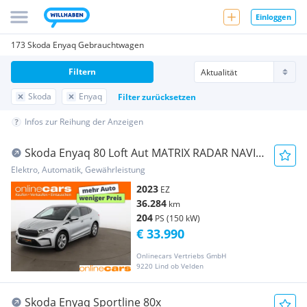
Einloggen
173 Skoda Enyaq Gebrauchtwagen
Filtern
Skoda
Enyaq
Filter zurücksetzen
Infos zur Reihung der Anzeigen
Skoda Enyaq 80 Loft Aut MATRIX RADAR NAVI
MEMORY
Elektro, Automatik, Gewährleistung
2023
EZ
36.284
km
204
PS (150 kW)
€ 33.990
Onlinecars Vertriebs GmbH
9220 Lind ob Velden
Skoda Enyaq Sportline 80x