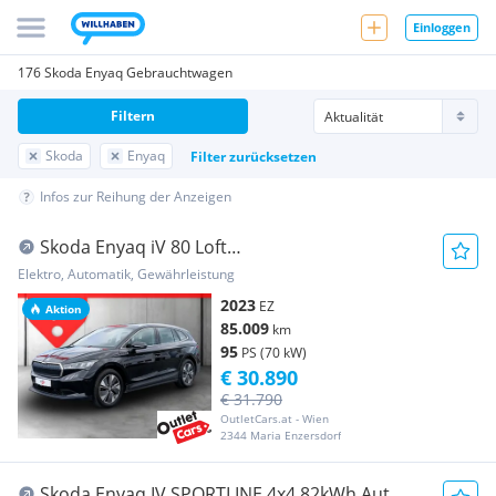
Einloggen
176 Skoda Enyaq Gebrauchtwagen
Filtern
Skoda
Enyaq
Filter zurücksetzen
Infos zur Reihung der Anzeigen
Skoda Enyaq iV 80 Loft
Wärmepumpe+AHK+LED+LEDER+NAVI
Elektro, Automatik, Gewährleistung
2023
EZ
Aktion
85.009
km
95
PS (70 kW)
€ 30.890
€ 31.790
OutletCars.at - Wien
2344 Maria Enzersdorf
Skoda Enyaq IV SPORTLINE 4x4 82kWh Aut.