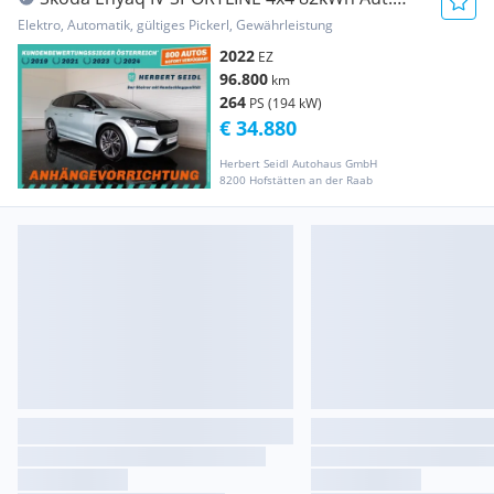
*SKY / MATRIX...
Elektro, Automatik, gültiges Pickerl, Gewährleistung
2022
EZ
96.800
km
264
PS (194 kW)
€ 34.880
Herbert Seidl Autohaus GmbH
8200 Hofstätten an der Raab