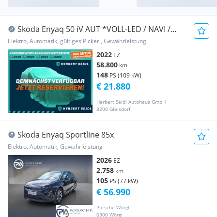
Skoda Enyaq 50 iV AUT *VOLL-LED / NAVI /
VIRTUELL / T...
Elektro, Automatik, gültiges Pickerl, Gewährleistung
2022
EZ
58.800
km
148
PS (109 kW)
€ 21.880
Herbert Seidl Autohaus GmbH
8200 Gleisdorf
Skoda Enyaq Sportline 85x
Elektro, Automatik, Gewährleistung
2026
EZ
2.758
km
105
PS (77 kW)
€ 56.990
Porsche Wörgl
6300 Wörgl