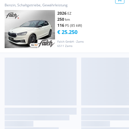
Benzin, Schaltgetriebe, Gewährleistung
2026
EZ
250
km
116
PS (85 kW)
€ 25.250
Falch GmbH - Zams
6511 Zams