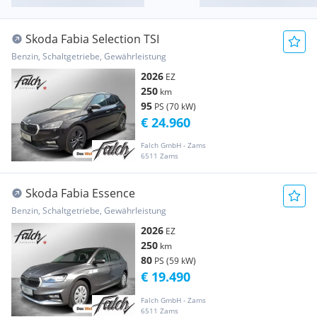
Skoda Fabia Selection TSI
Benzin, Schaltgetriebe, Gewährleistung
2026
EZ
250
km
95
PS (70 kW)
€ 24.960
Falch GmbH - Zams
6511 Zams
Skoda Fabia Essence
Benzin, Schaltgetriebe, Gewährleistung
2026
EZ
250
km
80
PS (59 kW)
€ 19.490
Falch GmbH - Zams
6511 Zams