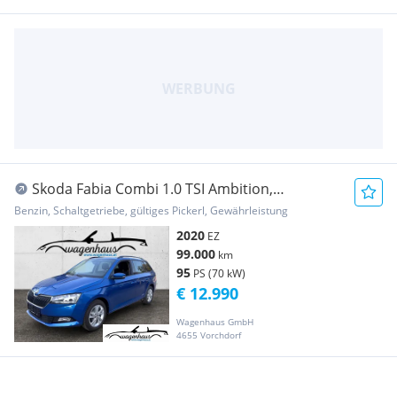
Skoda Fabia Combi 1.0 TSI Ambition,
Sitzheizung, APP,...
Benzin, Schaltgetriebe, gültiges Pickerl, Gewährleistung
2020
EZ
99.000
km
95
PS (70 kW)
€ 12.990
Wagenhaus GmbH
4655 Vorchdorf