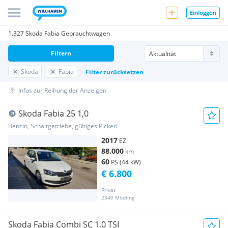
Einloggen
1.327 Skoda Fabia Gebrauchtwagen
Filtern
Skoda
Fabia
Filter zurücksetzen
Infos zur Reihung der Anzeigen
Skoda Fabia 25 1,0
Benzin, Schaltgetriebe, gültiges Pickerl
2017
EZ
88.000
km
60
PS (44 kW)
€ 6.800
Privat
2340 Mödling
Skoda Fabia Combi SC 1,0 TSI