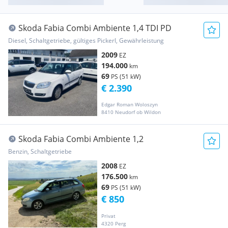
Skoda Fabia Combi Ambiente 1,4 TDI PD
Diesel, Schaltgetriebe, gültiges Pickerl, Gewährleistung
2009
EZ
194.000
km
69
PS (51 kW)
€ 2.390
Edgar Roman Woloszyn
8410 Neudorf ob Wildon
Skoda Fabia Combi Ambiente 1,2
Benzin, Schaltgetriebe
2008
EZ
176.500
km
69
PS (51 kW)
€ 850
Privat
4320 Perg