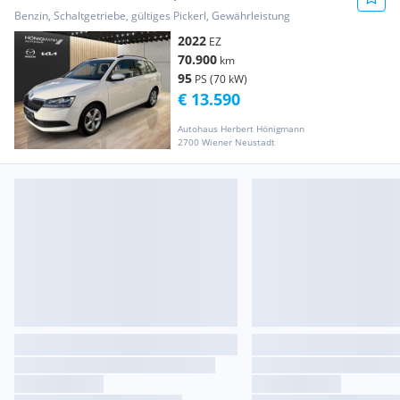
Benzin, Schaltgetriebe, gültiges Pickerl, Gewährleistung
2022
EZ
70.900
km
95
PS (70 kW)
€ 13.590
Autohaus Herbert Hönigmann
2700 Wiener Neustadt