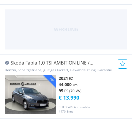
Skoda Fabia 1,0 TSI AMBITION LINE /
SITZHEIZUNG / SP...
Benzin, Schaltgetriebe, gültiges Pickerl, Gewährleistung, Garantie
2021
EZ
44.000
km
95
PS (70 kW)
€ 13.990
ELITECARS Automobile
4470 Enns