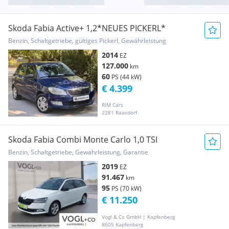
Skoda Fabia Active+ 1,2*NEUES PICKERL*
Benzin, Schaltgetriebe, gültiges Pickerl, Gewährleistung
2014
EZ
127.000
km
60
PS (44 kW)
€ 4.399
RIM Cars
2281 Raasdorf
Skoda Fabia Combi Monte Carlo 1,0 TSI
Benzin, Schaltgetriebe, Gewährleistung, Garantie
2019
EZ
91.467
km
95
PS (70 kW)
€ 11.250
Vogl & Co GmbH | Kapfenberg
8605 Kapfenberg