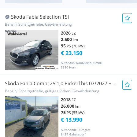
Skoda Fabia Selection TSI
Benzin, Schaltgetriebe, Gewährleistung
2026
EZ
2.500
km
95
PS (70 kW)
€ 23.150
Autohaus Waldviertel GmbH
3580 Horn
Skoda Fabia Combi 25 1,0 Pickerl bis 07/2027 + 4
Mona...
Benzin, Schaltgetriebe, gültiges Pickerl, Gewährleistung
2018
EZ
26.000
km
75
PS (55 kW)
€ 13.990
Autohandel Zirngast
8424 Gabersdorf