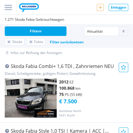
Einloggen
1.271 Skoda Fabia Gebrauchtwagen
Filtern
Skoda
Fabia
Filter zurücksetzen
Infos zur Reihung der Anzeigen
Skoda Fabia Combi+ 1,6 TDI , Zahnriemen NEU
Diesel, Schaltgetriebe, gültiges Pickerl, Gewährleistung
2012
EZ
100.868
km
75
PS (55 kW)
€ 7.500
Autohaus Kuchl
5431 Kuchl
Skoda Fabia Style 1,0 TSI | Kamera | ACC |