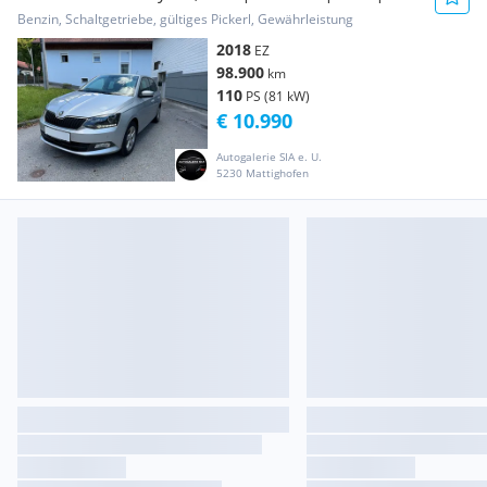
Keyless | ...
Benzin, Schaltgetriebe, gültiges Pickerl, Gewährleistung
2018
EZ
98.900
km
110
PS (81 kW)
€ 10.990
Autogalerie SIA e. U.
5230 Mattighofen