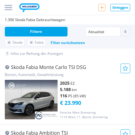
Einloggen
1.306 Skoda Fabia Gebrauchtwagen
Filtern
Skoda
Fabia
Filter zurücksetzen
Infos zur Reihung der Anzeigen
Skoda Fabia Monte Carlo TSI DSG
Benzin, Automatik, Gewährleistung
2025
EZ
5.188
km
116
PS (85 kW)
€ 23.990
Porsche Wien Simmering
1110 Wien, 11. Bezirk, Simmering
Skoda Fabia Ambition TSI