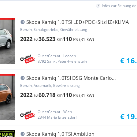
Infos zur Reihung d
Skoda Kamiq 1.0 TSI LED+PDC+SitzHZ+KLIMA
Benzin, Schaltgetriebe, Gewährleistung
2022
36.523
110
EZ
km
PS (81 kW)
OutletCars.at - Leoben
€ 16
8792 Sankt Peter-Freienstein
Skoda Kamiq 1.0TSI DSG Monte Carlo
SKY+ASSIST+CARPLAY
Benzin, Automatik, Gewährleistung
2022
60.718
110
EZ
km
PS (81 kW)
OutletCars.at - Wien
€ 19
2344 Maria Enzersdorf
Skoda Kamiq 1,0 TSI Ambition