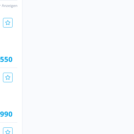
er Anzeigen
.550
.990