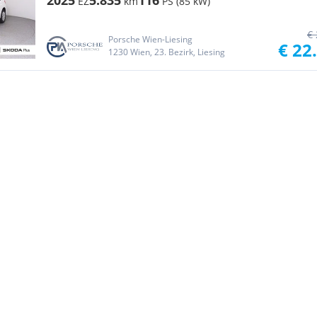
2025
5.835
116
EZ
km
PS (85 kW)
€ 
Porsche Wien-Liesing
€ 22
1230 Wien, 23. Bezirk, Liesing