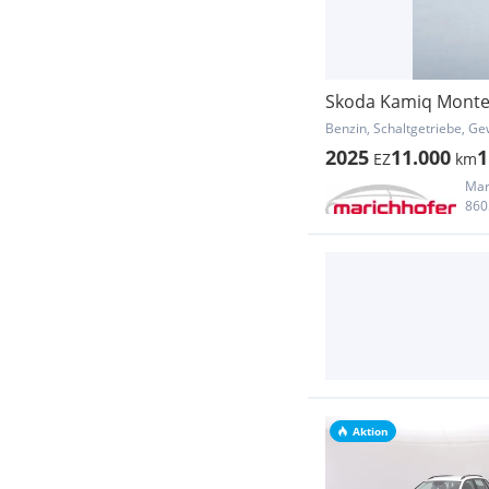
Skoda Kamiq Monte 
Benzin, Schaltgetriebe, Ge
2025
11.000
1
EZ
km
Mar
860
Aktion