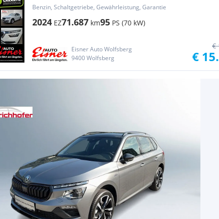
Benzin, Schaltgetriebe, Gewährleistung, Garantie
2024
71.687
95
EZ
km
PS (70 kW)
€ 
Eisner Auto Wolfsberg
€ 15
9400 Wolfsberg