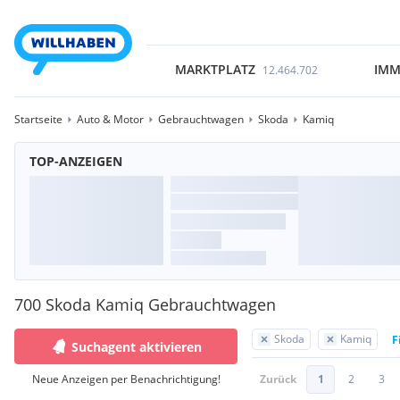
MARKTPLATZ
IMM
12.464.702
Startseite
Auto & Motor
Gebrauchtwagen
Skoda
Kamiq
TOP-ANZEIGEN
700 Skoda Kamiq Gebrauchtwagen
Skoda
Kamiq
F
Suchagent aktivieren
Neue Anzeigen per Benachrichtigung!
Zurück
1
2
3