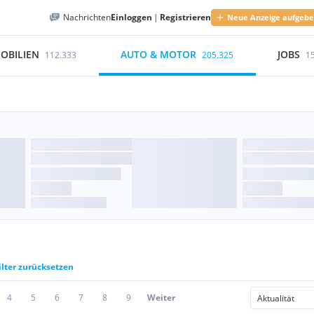
Nachrichten
Einloggen
|
Registrieren
Neue Anzeige aufgeb
OBILIEN
AUTO & MOTOR
JOBS
112.333
205.325
1
ilter zurücksetzen
4
5
6
7
8
9
Weiter