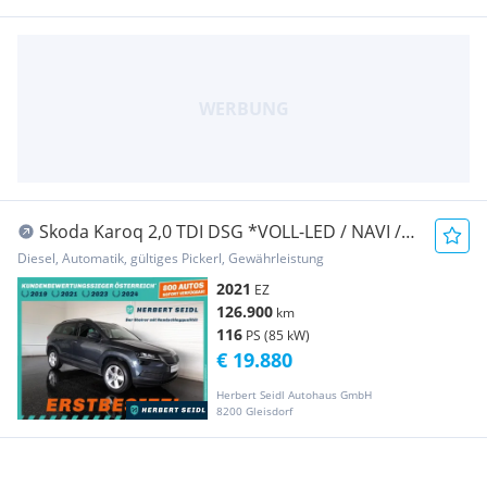
Skoda Karoq 2,0 TDI DSG *VOLL-LED / NAVI /
TEMPOMAT /...
Diesel, Automatik, gültiges Pickerl, Gewährleistung
2021
EZ
126.900
km
116
PS (85 kW)
€ 19.880
Herbert Seidl Autohaus GmbH
8200 Gleisdorf