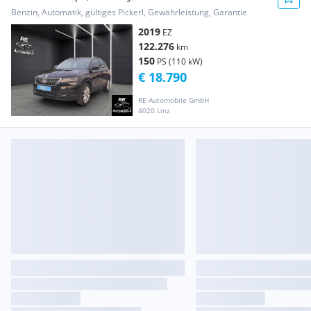
Benzin, Automatik, gültiges Pickerl, Gewährleistung, Garantie
2019
EZ
122.276
km
150
PS (110 kW)
€ 18.790
RE Automobile GmbH
4020 Linz