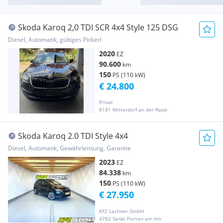
Skoda Karoq 2,0 TDI SCR 4x4 Style 125 DSG
Diesel, Automatik, gültiges Pickerl
2020
EZ
90.600
km
150
PS (110 kW)
€ 24.800
Privat
8181 Mitterdorf an der Raab
Skoda Karoq 2.0 TDI Style 4x4
Diesel, Automatik, Gewährleistung, Garantie
2023
EZ
84.338
km
150
PS (110 kW)
€ 27.950
KFZ Lechner GmbH
4782 Sankt Florian am Inn