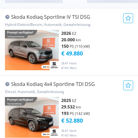
Skoda Kodiaq Sportline iV TSI DSG
Hybrid Elektro/Benzin, Automatik, Gewährleistung
2026
EZ
20.000
km
150
PS (110 kW)
€ 49.880
SEAT Harb
8160 Weiz
Skoda Kodiaq 4x4 Sportline TDI DSG
Diesel, Automatik, Gewährleistung
2025
EZ
29.532
km
193
PS (142 kW)
€ 52.880
SEAT Harb
8160 Weiz