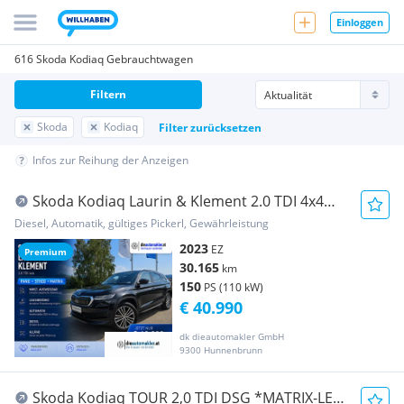
Einloggen
616 Skoda Kodiaq Gebrauchtwagen
Filtern
Skoda
Kodiaq
Filter zurücksetzen
Infos zur Reihung der Anzeigen
Skoda Kodiaq Laurin & Klement 2.0 TDI 4x4
|PANO|STHZG...
Diesel, Automatik, gültiges Pickerl, Gewährleistung
2023
EZ
Premium
30.165
km
150
PS (110 kW)
€ 40.990
dk dieautomakler GmbH
9300 Hunnenbrunn
Skoda Kodiaq TOUR 2,0 TDI DSG *MATRIX-LED