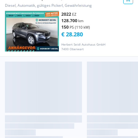
/ 19 ZOLL /...
Diesel, Automatik, gültiges Pickerl, Gewährleistung
2022
EZ
128.700
km
150
PS (110 kW)
€ 28.280
Herbert Seidl Autohaus GmbH
7400 Oberwart