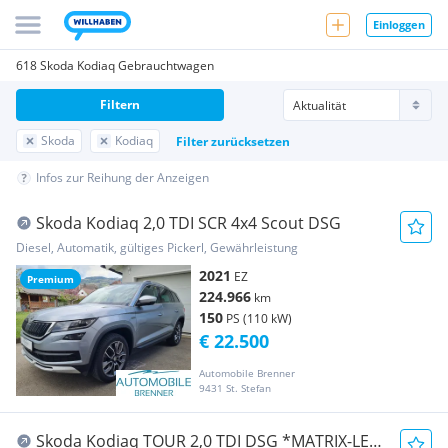
Einloggen
618 Skoda Kodiaq Gebrauchtwagen
Filtern
Skoda
Kodiaq
Filter zurücksetzen
Infos zur Reihung der Anzeigen
Skoda Kodiaq 2,0 TDI SCR 4x4 Scout DSG
Diesel, Automatik, gültiges Pickerl, Gewährleistung
2021
EZ
Premium
224.966
km
150
PS (110 kW)
€ 22.500
Automobile Brenner
9431 St. Stefan
Skoda Kodiaq TOUR 2,0 TDI DSG *MATRIX-LED