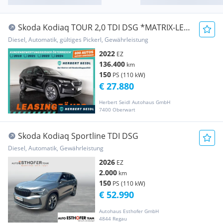
Skoda Kodiaq TOUR 2,0 TDI DSG *MATRIX-LED
/ 19 ZOLL /...
Diesel, Automatik, gültiges Pickerl, Gewährleistung
2022
EZ
136.400
km
150
PS (110 kW)
€ 27.880
Herbert Seidl Autohaus GmbH
7400 Oberwart
Skoda Kodiaq Sportline TDI DSG
Diesel, Automatik, Gewährleistung
2026
EZ
2.000
km
150
PS (110 kW)
€ 52.990
Autohaus Esthofer GmbH
4844 Regau