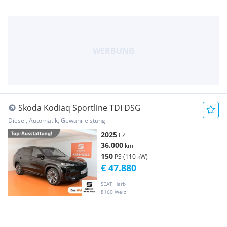
Skoda Kodiaq Sportline TDI DSG
Diesel, Automatik, Gewährleistung
2025
EZ
36.000
km
150
PS (110 kW)
€ 47.880
SEAT Harb
8160 Weiz