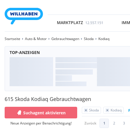
MARKTPLATZ
IMM
12.557.151
Startseite
Auto & Motor
Gebrauchtwagen
Skoda
Kodiaq
TOP-ANZEIGEN
615 Skoda Kodiaq Gebrauchtwagen
Skoda
Kodiaq
F
Suchagent aktivieren
Neue Anzeigen per Benachrichtigung!
Zurück
1
2
3