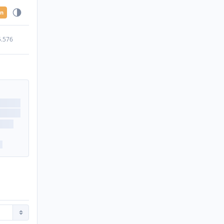
en
5.576