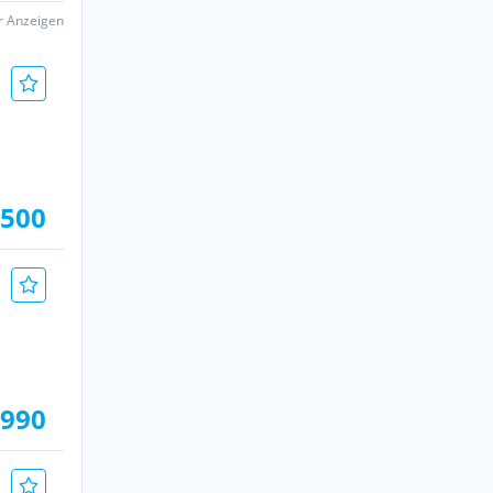
er Anzeigen
.500
.990