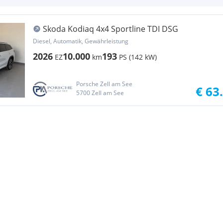
Skoda Kodiaq 4x4 Sportline TDI DSG
Diesel, Automatik, Gewährleistung
2026
10.000
193
EZ
km
PS (142 kW)
Porsche Zell am See
€ 63
5700 Zell am See