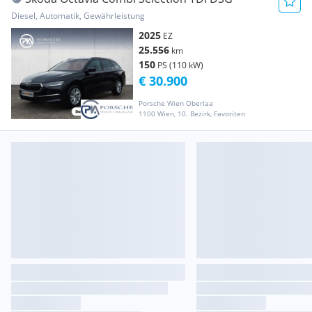
Diesel, Automatik, Gewährleistung
2025
EZ
25.556
km
150
PS (110 kW)
€ 30.900
Porsche Wien Oberlaa
1100 Wien, 10. Bezirk, Favoriten