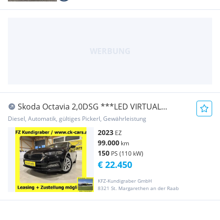
Skoda Octavia 2,0DSG ***LED VIRTUAL
COCKPIT HEAD-UP-D...
Diesel, Automatik, gültiges Pickerl, Gewährleistung
2023
EZ
99.000
km
150
PS (110 kW)
€ 22.450
KFZ-Kundigraber GmbH
8321 St. Margarethen an der Raab