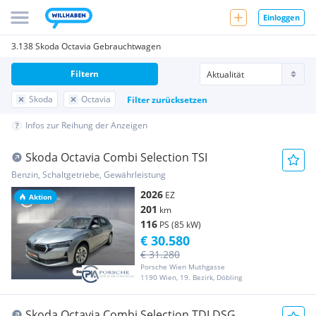
Einloggen
3.138 Skoda Octavia Gebrauchtwagen
Filtern
Skoda
Octavia
Filter zurücksetzen
Infos zur Reihung der Anzeigen
Skoda Octavia Combi Selection TSI
Benzin, Schaltgetriebe, Gewährleistung
2026
EZ
Aktion
201
km
116
PS (85 kW)
€ 30.580
€ 31.280
Porsche Wien Muthgasse
1190 Wien, 19. Bezirk, Döbling
Skoda Octavia Combi Selection TDI DSG