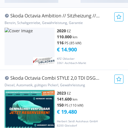
Skoda Octavia Ambition // Sitzheizung //
Klimaautomat...
Benzin, Schaltgetriebe, Gewährleistung, Garantie
2020
EZ
110.000
km
116
PS (85 kW)
€ 14.900
KFZ Üblacker
3361 Aschbach-Markt
Skoda Octavia Combi STYLE 2,0 TDI DSG
*VOLL-LED MIT D...
Diesel, Automatik, gültiges Pickerl, Gewährleistung
2023
EZ
141.600
km
150
PS (110 kW)
€ 19.480
Herbert Seidl Autohaus GmbH
8200 Gleisdorf