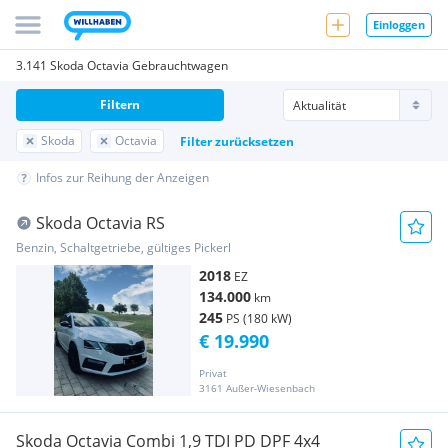
Einloggen
3.141 Skoda Octavia Gebrauchtwagen
Filtern
Skoda
Octavia
Filter zurücksetzen
Infos zur Reihung der Anzeigen
Skoda Octavia RS
Benzin, Schaltgetriebe, gültiges Pickerl
2018
EZ
134.000
km
245
PS (180 kW)
€ 19.990
Privat
3161 Außer-Wiesenbach
Skoda Octavia Combi 1,9 TDI PD DPF 4x4