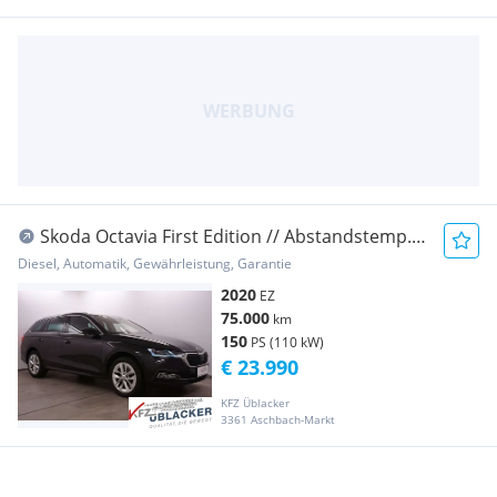
Skoda Octavia First Edition // Abstandstemp.
// Ambie...
Diesel, Automatik, Gewährleistung, Garantie
2020
EZ
75.000
km
150
PS (110 kW)
€ 23.990
KFZ Üblacker
3361 Aschbach-Markt