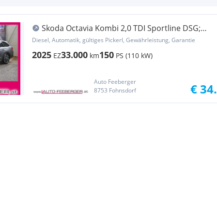
Skoda Octavia Kombi 2,0 TDI Sportline DSG;
ACC, AHK,...
Diesel, Automatik, gültiges Pickerl, Gewährleistung, Garantie
2025
33.000
150
EZ
km
PS (110 kW)
Auto Feeberger
€ 34
8753 Fohnsdorf