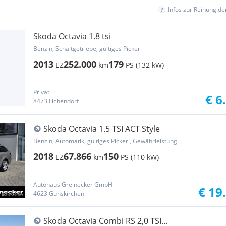
Infos zur Reihung d
Skoda Octavia 1.8 tsi
Benzin, Schaltgetriebe, gültiges Pickerl
2013
252.000
179
EZ
km
PS (132 kW)
Privat
€ 6
8473 Lichendorf
Skoda Octavia 1.5 TSI ACT Style
Benzin, Automatik, gültiges Pickerl, Gewährleistung
2018
67.866
150
EZ
km
PS (110 kW)
Autohaus Greinecker GmbH
€ 19
4623 Gunskirchen
Skoda Octavia Combi RS 2,0 TSI