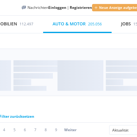
Nachrichten
Einloggen
|
Registrieren
Neue Anzeige aufgeb
OBILIEN
AUTO & MOTOR
JOBS
112.497
205.056
1
Filter zurücksetzen
4
5
6
7
8
9
Weiter