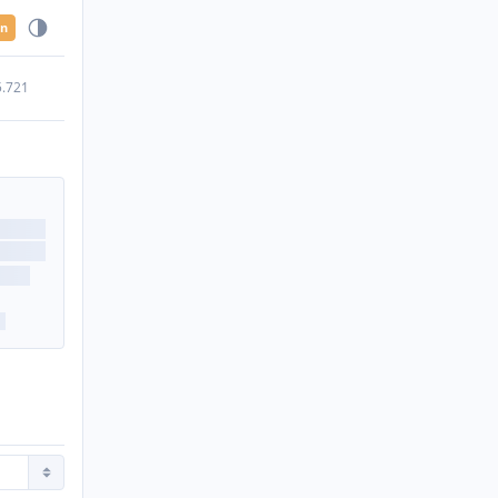
en
5.721