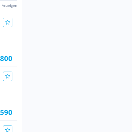
er Anzeigen
.800
.590