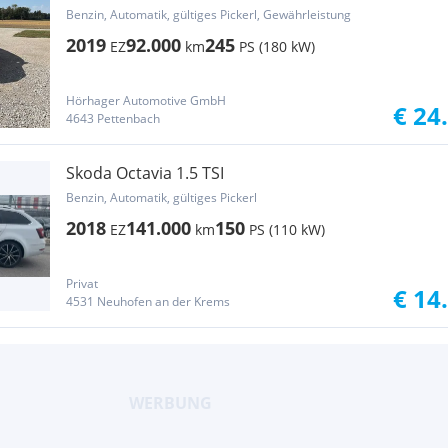
DSG*Top*PickerlNeu*Amu...
Benzin, Automatik, gültiges Pickerl, Gewährleistung
2019
92.000
245
EZ
km
PS (180 kW)
Hörhager Automotive GmbH
€ 24
4643 Pettenbach
Skoda Octavia 1.5 TSI
Benzin, Automatik, gültiges Pickerl
2018
141.000
150
EZ
km
PS (110 kW)
Privat
€ 14
4531 Neuhofen an der Krems