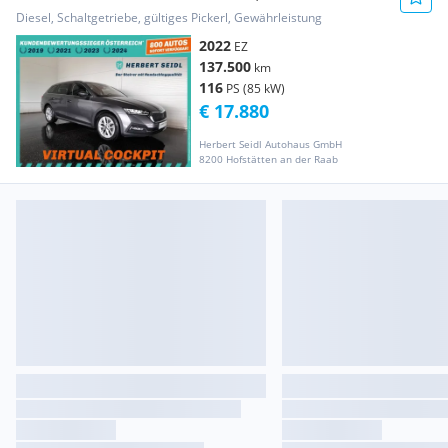
FLA & DYN ...
Diesel, Schaltgetriebe, gültiges Pickerl, Gewährleistung
2022
EZ
137.500
km
116
PS (85 kW)
€ 17.880
Herbert Seidl Autohaus GmbH
8200 Hofstätten an der Raab