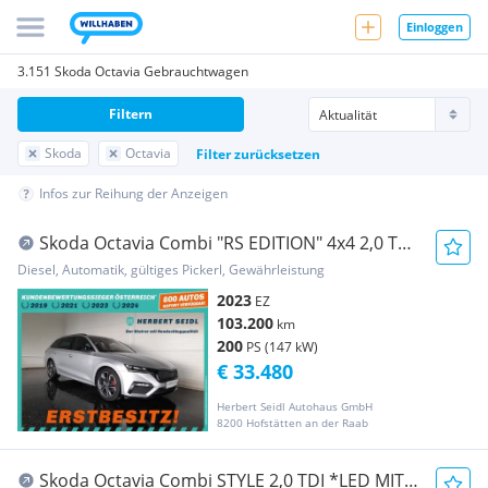
Einloggen
3.151 Skoda Octavia Gebrauchtwagen
Filtern
Skoda
Octavia
Filter zurücksetzen
Infos zur Reihung der Anzeigen
Skoda Octavia Combi "RS EDITION" 4x4 2,0 TDI
DSG *SKY...
Diesel, Automatik, gültiges Pickerl, Gewährleistung
2023
EZ
103.200
km
200
PS (147 kW)
€ 33.480
Herbert Seidl Autohaus GmbH
8200 Hofstätten an der Raab
Skoda Octavia Combi STYLE 2,0 TDI *LED MIT