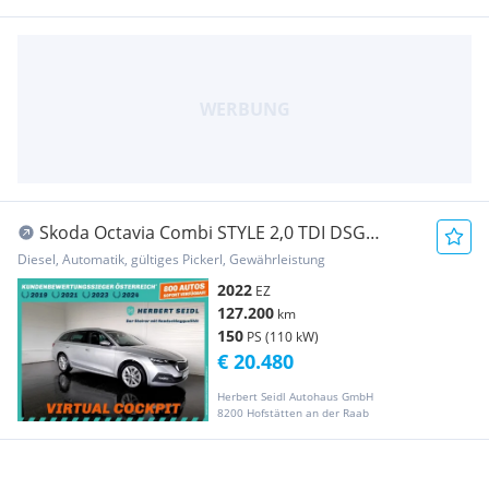
Skoda Octavia Combi STYLE 2,0 TDI DSG
*MATRIX-LED / D...
Diesel, Automatik, gültiges Pickerl, Gewährleistung
2022
EZ
127.200
km
150
PS (110 kW)
€ 20.480
Herbert Seidl Autohaus GmbH
8200 Hofstätten an der Raab