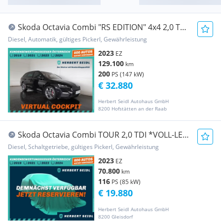
Skoda Octavia Combi "RS EDITION" 4x4 2,0 TDI
DSG *SKY...
Diesel, Automatik, gültiges Pickerl, Gewährleistung
2023
EZ
129.100
km
200
PS (147 kW)
€ 32.880
Herbert Seidl Autohaus GmbH
8200 Hofstätten an der Raab
Skoda Octavia Combi TOUR 2,0 TDI *VOLL-LED
MIT DYN BL...
Diesel, Schaltgetriebe, gültiges Pickerl, Gewährleistung
2023
EZ
70.800
km
116
PS (85 kW)
€ 19.880
Herbert Seidl Autohaus GmbH
8200 Gleisdorf