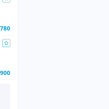
.780
.900