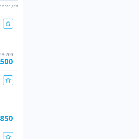
er Anzeigen
€ 3.700
.500
.850