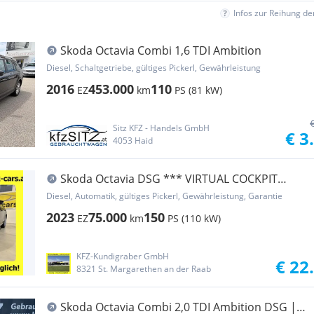
Infos zur Reihung d
Skoda Octavia Combi 1,6 TDI Ambition
Diesel, Schaltgetriebe, gültiges Pickerl, Gewährleistung
2016
453.000
110
EZ
km
PS (81 kW)
Sitz KFZ - Handels GmbH
€ 3
4053 Haid
Skoda Octavia DSG *** VIRTUAL COCKPIT
HEAD-UP-DISPLAY...
Diesel, Automatik, gültiges Pickerl, Gewährleistung, Garantie
2023
75.000
150
EZ
km
PS (110 kW)
KFZ-Kundigraber GmbH
€ 22
8321 St. Margarethen an der Raab
Skoda Octavia Combi 2,0 TDI Ambition DSG |