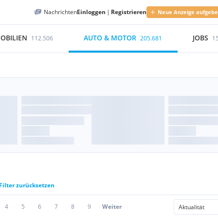
Nachrichten
Einloggen
|
Registrieren
Neue Anzeige aufgeb
OBILIEN
AUTO & MOTOR
JOBS
112.506
205.681
1
Filter zurücksetzen
4
5
6
7
8
9
Weiter