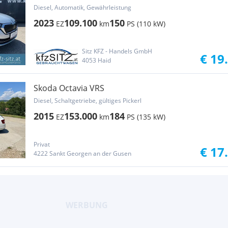
ACC
Diesel, Automatik, Gewährleistung
2023
109.100
150
EZ
km
PS (110 kW)
Sitz KFZ - Handels GmbH
€ 19
4053 Haid
Skoda Octavia VRS
Diesel, Schaltgetriebe, gültiges Pickerl
2015
153.000
184
EZ
km
PS (135 kW)
Privat
€ 17
4222 Sankt Georgen an der Gusen