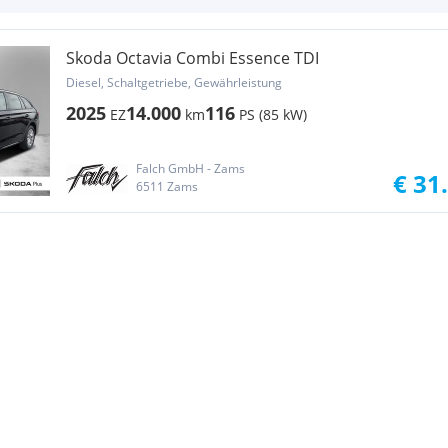
Skoda Octavia Combi Essence TDI
Diesel, Schaltgetriebe, Gewährleistung
2025
14.000
116
EZ
km
PS (85 kW)
Falch GmbH - Zams
€ 31
6511 Zams