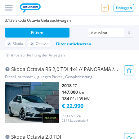
Einloggen
3.139 Skoda Octavia Gebrauchtwagen
Filtern
Skoda
Octavia
Filter zurücksetzen
Infos zur Reihung der Anzeigen
Skoda Octavia RS 2,0 TDI 4x4 // PANORAMA //
GARANTIE ...
Diesel, Automatik, gültiges Pickerl, Gewährleistung
2018
EZ
147.000
km
184
PS (135 kW)
€ 22.990
PRO-CARS 24
2544 Leobersdorf
Skoda Octavia 2.0 TDI