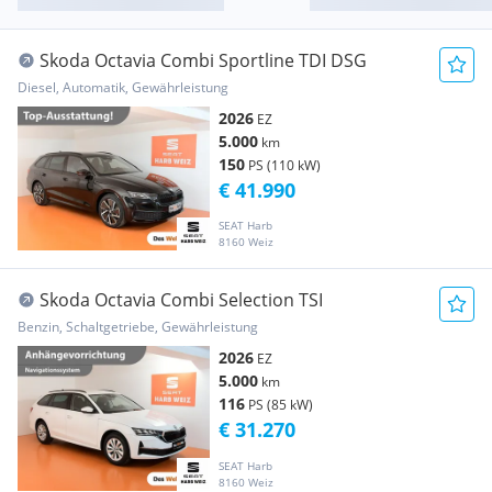
Skoda Octavia Combi Sportline TDI DSG
Diesel, Automatik, Gewährleistung
2026
EZ
5.000
km
150
PS (110 kW)
€ 41.990
SEAT Harb
8160 Weiz
Skoda Octavia Combi Selection TSI
Benzin, Schaltgetriebe, Gewährleistung
2026
EZ
5.000
km
116
PS (85 kW)
€ 31.270
SEAT Harb
8160 Weiz