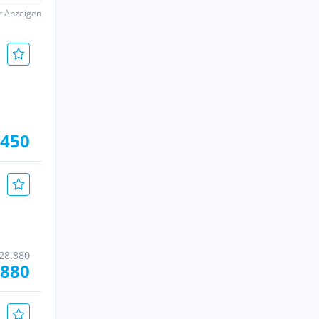
er Anzeigen
.450
28.880
.880