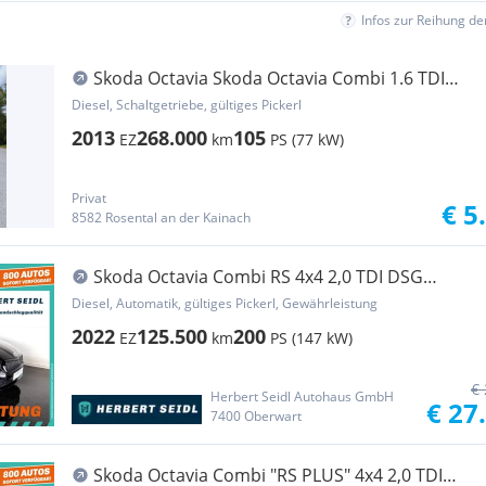
Infos zur Reihung d
Skoda Octavia Skoda Octavia Combi 1.6 TDI
(AHK, Sitzheizung, Tem
Diesel, Schaltgetriebe, gültiges Pickerl
2013
268.000
105
EZ
km
PS (77 kW)
Privat
€ 5
8582 Rosental an der Kainach
Skoda Octavia Combi RS 4x4 2,0 TDI DSG
*MATRIX-LED / ...
Diesel, Automatik, gültiges Pickerl, Gewährleistung
2022
125.500
200
EZ
km
PS (147 kW)
€ 
Herbert Seidl Autohaus GmbH
€ 27
7400 Oberwart
Skoda Octavia Combi "RS PLUS" 4x4 2,0 TDI