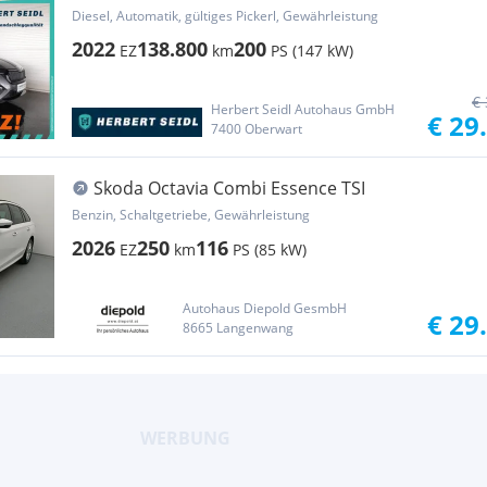
DSG *STANDH...
Diesel, Automatik, gültiges Pickerl, Gewährleistung
2022
138.800
200
EZ
km
PS (147 kW)
€ 
Herbert Seidl Autohaus GmbH
€ 29
7400 Oberwart
Skoda Octavia Combi Essence TSI
Benzin, Schaltgetriebe, Gewährleistung
2026
250
116
EZ
km
PS (85 kW)
Autohaus Diepold GesmbH
€ 29
8665 Langenwang