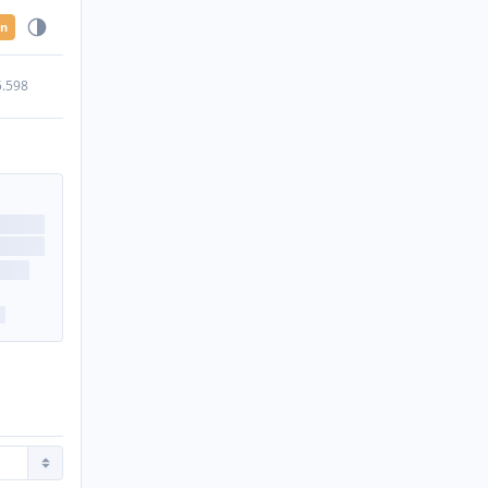
en
5.598