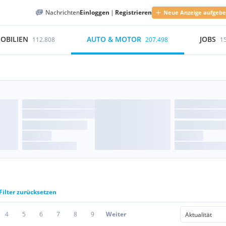
Nachrichten
Einloggen
|
Registrieren
Neue Anzeige aufgeb
OBILIEN
AUTO & MOTOR
JOBS
112.808
207.498
1
Filter zurücksetzen
4
5
6
7
8
9
Weiter