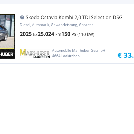
Skoda Octavia Kombi 2,0 TDI Selection DSG
Diesel, Automatik, Gewährleistung, Garantie
2025
25.024
150
EZ
km
PS (110 kW)
Automobile Mairhuber GesmbH
€ 33
4664 Laakirchen