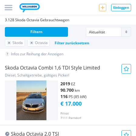
Einloggen
3.128 Skoda Octavia Gebrauchtwagen
Filtern
Skoda
Octavia
Filter zurücksetzen
Infos zur Reihung der Anzeigen
Skoda Octavia Combi 1,6 TDI Style Limited
Diesel, Schaltgetriebe, gültiges Pickerl
2019
EZ
90.700
km
116
PS (85 kW)
€ 17.000
Privat
7111 Parndorf
Skoda Octavia 2.0 TSI