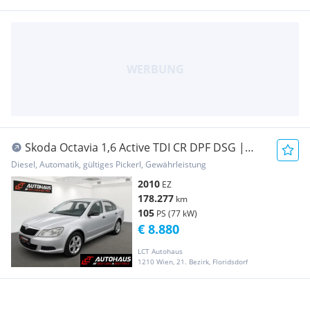
Skoda Octavia 1,6 Active TDI CR DPF DSG |
SERVICE NEU...
Diesel, Automatik, gültiges Pickerl, Gewährleistung
2010
EZ
178.277
km
105
PS (77 kW)
€ 8.880
LCT Autohaus
1210 Wien, 21. Bezirk, Floridsdorf