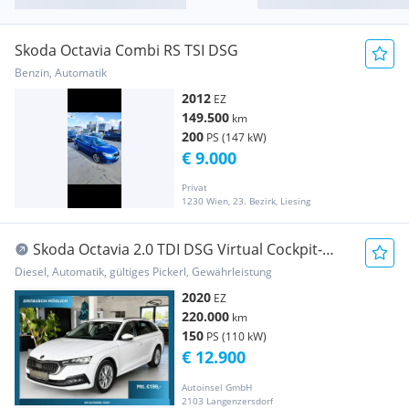
Skoda Octavia Combi RS TSI DSG
Benzin, Automatik
2012
EZ
149.500
km
200
PS (147 kW)
€ 9.000
Privat
1230 Wien, 23. Bezirk, Liesing
Skoda Octavia 2.0 TDI DSG Virtual Cockpit-
ACC-Kamera
Diesel, Automatik, gültiges Pickerl, Gewährleistung
2020
EZ
220.000
km
150
PS (110 kW)
€ 12.900
Autoinsel GmbH
2103 Langenzersdorf