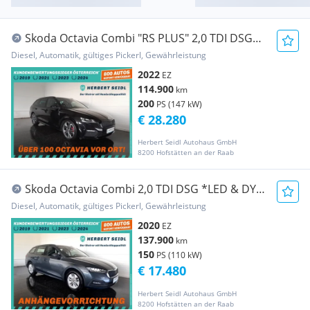
Skoda Octavia Combi "RS PLUS" 2,0 TDI DSG
*19 ZOLL / ...
Diesel, Automatik, gültiges Pickerl, Gewährleistung
2022
EZ
114.900
km
200
PS (147 kW)
€ 28.280
Herbert Seidl Autohaus GmbH
8200 Hofstätten an der Raab
Skoda Octavia Combi 2,0 TDI DSG *LED & DYN.
BLINKER /...
Diesel, Automatik, gültiges Pickerl, Gewährleistung
2020
EZ
137.900
km
150
PS (110 kW)
€ 17.480
Herbert Seidl Autohaus GmbH
8200 Hofstätten an der Raab