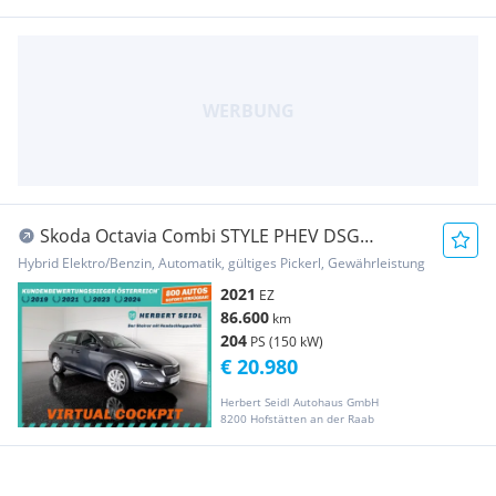
Skoda Octavia Combi STYLE PHEV DSG
*MATRIX-LED /18 ZO...
Hybrid Elektro/Benzin, Automatik, gültiges Pickerl, Gewährleistung
2021
EZ
86.600
km
204
PS (150 kW)
€ 20.980
Herbert Seidl Autohaus GmbH
8200 Hofstätten an der Raab