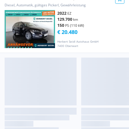
*MATRIX-LED / 17...
Diesel, Automatik, gültiges Pickerl, Gewährleistung
2022
EZ
129.700
km
150
PS (110 kW)
€ 20.480
Herbert Seidl Autohaus GmbH
7400 Oberwart