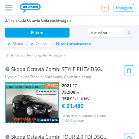
Einloggen
3.170 Skoda Octavia Gebrauchtwagen
Filtern
Skoda
Octavia
Filter zurücksetzen
Infos zur Reihung der Anzeigen
Skoda Octavia Combi STYLE PHEV DSG
*MATRIX-LED / 18 Z...
Hybrid Elektro/Benzin, Automatik, Gewährleistung
2021
EZ
75.900
km
150
PS (110 kW)
€ 21.480
Herbert Seidl Autohaus GmbH
7400 Oberwart
Skoda Octavia Combi TOUR 2,0 TDI DSG