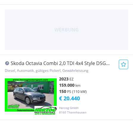
Skoda Octavia Combi 2,0 TDI 4x4 Style DSG
LED AHV VIR...
Diesel, Automatik, gültiges Pickerl, Gewährleistung
2023
EZ
159.000
km
150
PS (110 kW)
€ 20.440
Herzog GmbH
8160 Thannhausen