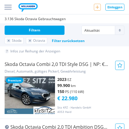
Einloggen
3.136 Skoda Octavia Gebrauchtwagen
Filtern
Skoda
Octavia
Filter zurücksetzen
Infos zur Reihung der Anzeigen
Skoda Octavia Combi 2,0 TDI Style DSG | NP: €
47.400
Diesel, Automatik, gültiges Pickerl, Gewährleistung
2023
EZ
Premium
99.900
km
150
PS (110 kW)
€ 22.980
Sitz KFZ - Handels GmbH
4053 Haid
Skoda Octavia Combi 2,0 TDI Ambition DSG