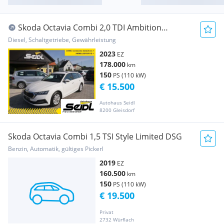
Skoda Octavia Combi 2,0 TDI Ambition
*2023er+VIRTUAL+...
Diesel, Schaltgetriebe, Gewährleistung
2023
EZ
178.000
km
150
PS (110 kW)
€ 15.500
Autohaus Seidl
8200 Gleisdorf
Skoda Octavia Combi 1,5 TSI Style Limited DSG
Benzin, Automatik, gültiges Pickerl
2019
EZ
160.500
km
150
PS (110 kW)
€ 19.500
Privat
2732 Würflach