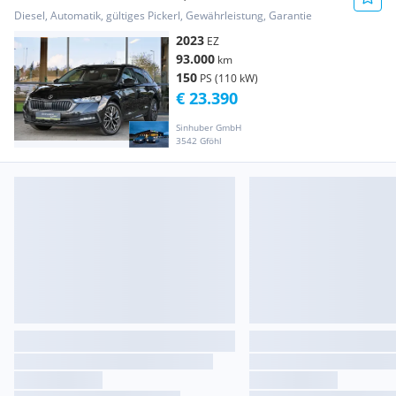
ACC, AHK sch...
Diesel, Automatik, gültiges Pickerl, Gewährleistung, Garantie
2023
EZ
93.000
km
150
PS (110 kW)
€ 23.390
Sinhuber GmbH
3542 Gföhl