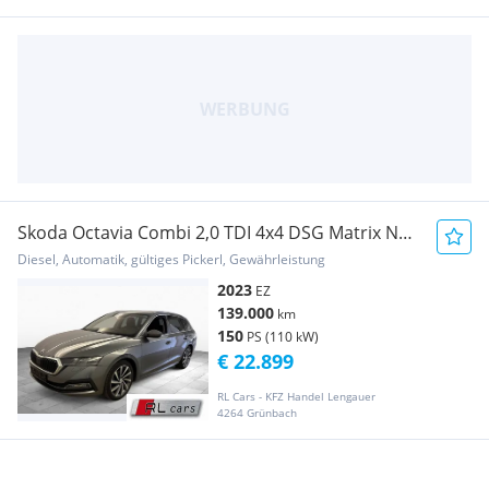
Skoda Octavia Combi 2,0 TDI 4x4 DSG Matrix Navi
Ahk H...
Diesel, Automatik, gültiges Pickerl, Gewährleistung
2023
EZ
139.000
km
150
PS (110 kW)
€ 22.899
RL Cars - KFZ Handel Lengauer
4264 Grünbach