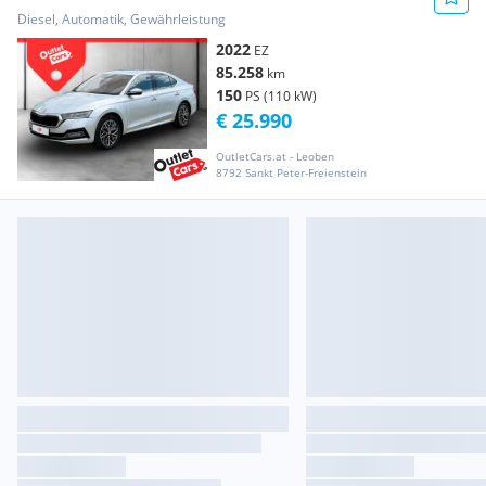
RADAR+LED+RFK+Virtual+PDC
Diesel, Automatik, Gewährleistung
2022
EZ
85.258
km
150
PS (110 kW)
€ 25.990
OutletCars.at - Leoben
8792 Sankt Peter-Freienstein