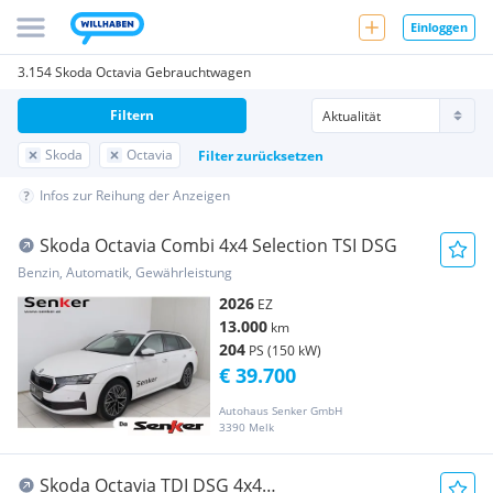
Einloggen
3.154 Skoda Octavia Gebrauchtwagen
Filtern
Skoda
Octavia
Filter zurücksetzen
Infos zur Reihung der Anzeigen
Skoda Octavia Combi 4x4 Selection TSI DSG
Benzin, Automatik, Gewährleistung
2026
EZ
13.000
km
204
PS (150 kW)
€ 39.700
Autohaus Senker GmbH
3390 Melk
Skoda Octavia TDI DSG 4x4