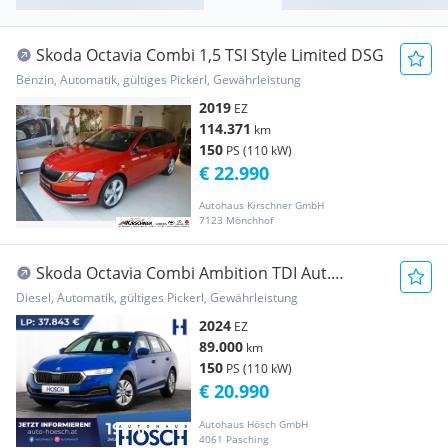
Skoda Octavia Combi 1,5 TSI Style Limited DSG
Benzin, Automatik, gültiges Pickerl, Gewährleistung
2019
EZ
114.371
km
150
PS (110 kW)
€ 22.990
Autohaus Kirschner GmbH
7123 Mönchhof
Skoda Octavia Combi Ambition TDI Aut.
EXTRAS MEGADEAL...
Diesel, Automatik, gültiges Pickerl, Gewährleistung
2024
EZ
89.000
km
150
PS (110 kW)
€ 20.990
Autohaus Hösch GmbH
4061 Pasching