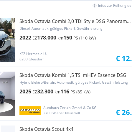
Infos zur Reihung d
Skoda Octavia Combi 2,0 TDI Style DSG Panorama
1-Hand
Diesel, Automatik, gültiges Pickerl, Gewährleistung
2022
178.000
150
EZ
km
PS (110 kW)
KFZ Hermes e.U.
€ 12
8200 Gleisdorf
Skoda Octavia Kombi 1,5 TSI mHEV Essence DSG
Hybrid Elektro/Benzin, Automatik, gültiges Pickerl, Gewährleistung
2025
32.300
116
EZ
km
PS (85 kW)
Autohaus Zezula GmbH & Co KG
€ 26
2700 Wiener Neustadt
Skoda Octavia Scout 4x4