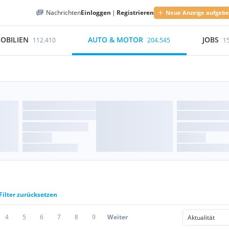
Nachrichten
Einloggen
|
Registrieren
Neue Anzeige aufgeb
OBILIEN
AUTO & MOTOR
JOBS
112.410
204.545
1
Filter zurücksetzen
4
5
6
7
8
9
Weiter