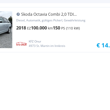
Skoda Octavia Combi 2,0 TDI
DSG*NEUWERTIG*WENIG KM
Diesel, Automatik, gültiges Pickerl, Gewährleistung
2018
100.000
150
EZ
km
PS (110 kW)
KFZ Onur
€ 14
4973 St. Martin im Innkreis