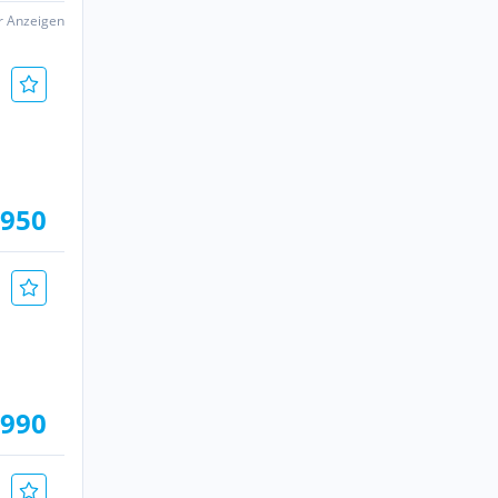
er Anzeigen
.950
.990