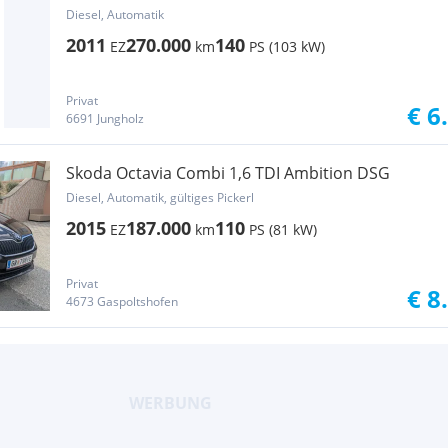
Diesel, Automatik
2011
270.000
140
EZ
km
PS (103 kW)
Privat
€ 6
6691 Jungholz
Skoda Octavia Combi 1,6 TDI Ambition DSG
Diesel, Automatik, gültiges Pickerl
2015
187.000
110
EZ
km
PS (81 kW)
Privat
€ 8
4673 Gaspoltshofen