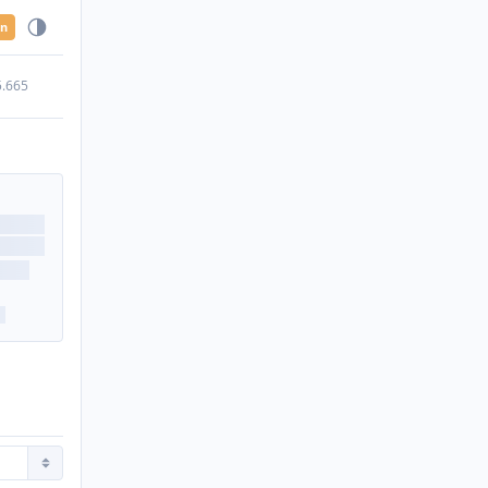
en
5.665