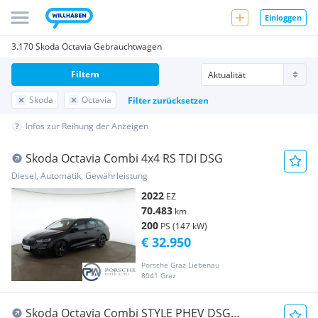
Einloggen
3.170 Skoda Octavia Gebrauchtwagen
Filtern
Skoda
Octavia
Filter zurücksetzen
Infos zur Reihung der Anzeigen
Skoda Octavia Combi 4x4 RS TDI DSG
Diesel, Automatik, Gewährleistung
2022
EZ
70.483
km
200
PS (147 kW)
€ 32.950
Porsche Graz Liebenau
8041 Graz
Skoda Octavia Combi STYLE PHEV DSG