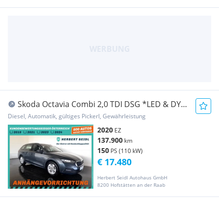
Skoda Octavia Combi 2,0 TDI DSG *LED & DYN.
BLINKER /...
Diesel, Automatik, gültiges Pickerl, Gewährleistung
2020
EZ
137.900
km
150
PS (110 kW)
€ 17.480
Herbert Seidl Autohaus GmbH
8200 Hofstätten an der Raab