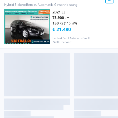
*MATRIX-LED / 18 Z...
Hybrid Elektro/Benzin, Automatik, Gewährleistung
2021
EZ
75.900
km
150
PS (110 kW)
€ 21.480
Herbert Seidl Autohaus GmbH
7400 Oberwart