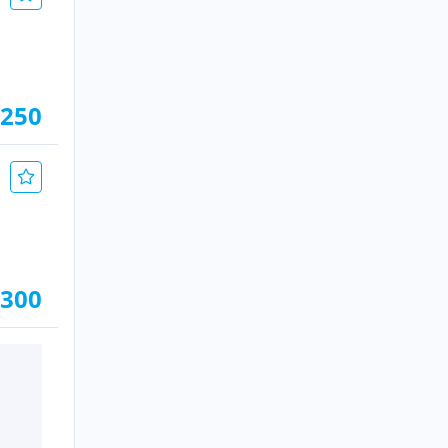
.250
.300