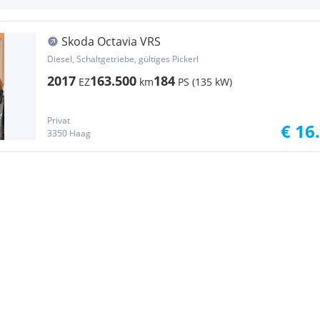
Skoda Octavia VRS
Diesel, Schaltgetriebe, gültiges Pickerl
2017
163.500
184
EZ
km
PS (135 kW)
Privat
€ 16
3350 Haag