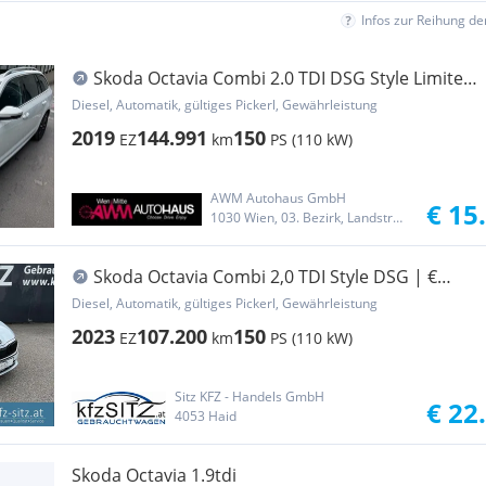
Infos zur Reihung d
Skoda Octavia Combi 2.0 TDI DSG Style Limited
| AHK |...
Diesel, Automatik, gültiges Pickerl, Gewährleistung
2019
144.991
150
EZ
km
PS (110 kW)
AWM Autohaus GmbH
€ 15
1030 Wien, 03. Bezirk, Landstraße
Skoda Octavia Combi 2,0 TDI Style DSG | €
47.200
Diesel, Automatik, gültiges Pickerl, Gewährleistung
2023
107.200
150
EZ
km
PS (110 kW)
Sitz KFZ - Handels GmbH
€ 22
4053 Haid
Skoda Octavia 1.9tdi