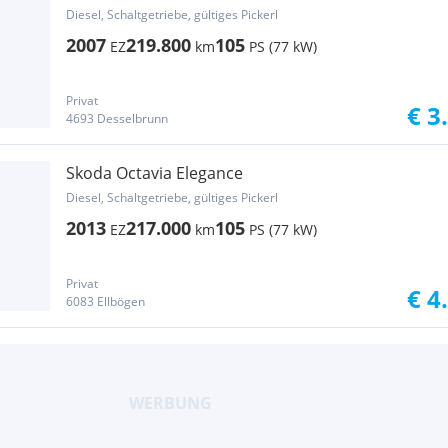
Diesel, Schaltgetriebe, gültiges Pickerl
2007
219.800
105
EZ
km
PS (77 kW)
Privat
€ 3
4693 Desselbrunn
Skoda Octavia Elegance
Diesel, Schaltgetriebe, gültiges Pickerl
2013
217.000
105
EZ
km
PS (77 kW)
Privat
€ 4
6083 Ellbögen