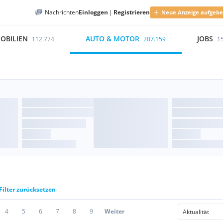
Nachrichten
Einloggen
|
Registrieren
Neue Anzeige aufgeb
OBILIEN
AUTO & MOTOR
JOBS
112.774
207.159
1
Filter zurücksetzen
4
5
6
7
8
9
Weiter