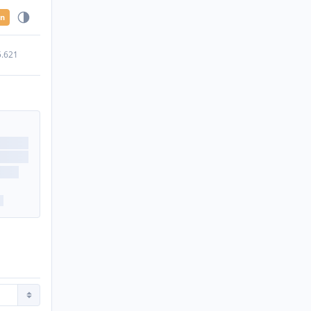
en
5.621