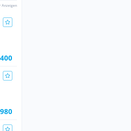
er Anzeigen
.400
.980