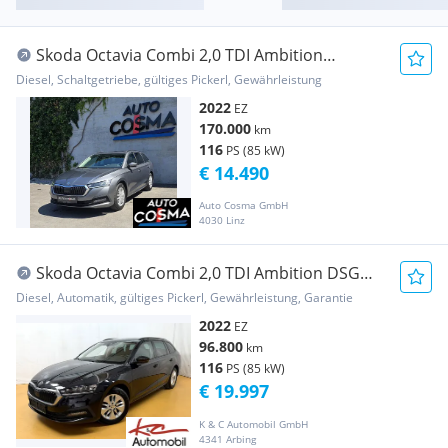
Skoda Octavia Combi 2,0 TDI Ambition
/ACC/KAMERA/
Diesel, Schaltgetriebe, gültiges Pickerl, Gewährleistung
2022
EZ
170.000
km
116
PS (85 kW)
€ 14.490
Auto Cosma GmbH
4030 Linz
Skoda Octavia Combi 2,0 TDI Ambition DSG
AHK_Kamera
Diesel, Automatik, gültiges Pickerl, Gewährleistung, Garantie
2022
EZ
96.800
km
116
PS (85 kW)
€ 19.997
K & C Automobil GmbH
4341 Arbing