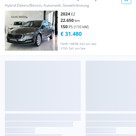
Hybrid Elektro/Benzin, Automatik, Gewährleistung
2024
EZ
22.650
km
150
PS (110 kW)
€ 31.480
FAHR I WERK Zell am See
5700 Zell am See