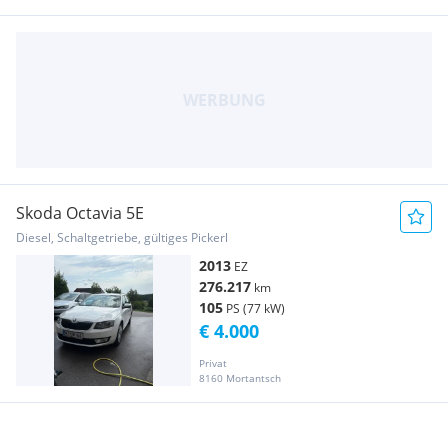
Skoda Octavia 5E
Diesel, Schaltgetriebe, gültiges Pickerl
2013
EZ
276.217
km
105
PS (77 kW)
€ 4.000
Privat
8160 Mortantsch