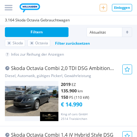
Einloggen
3.164 Skoda Octavia Gebrauchtwagen
Filtern
Skoda
Octavia
Filter zurücksetzen
Infos zur Reihung der Anzeigen
Skoda Octavia Combi 2,0 TDI DSG Ambition
Limited
Diesel, Automatik, gültiges Pickerl, Gewährleistung
2019
EZ
135.900
km
150
PS (110 kW)
€ 14.990
King of cars GmbH
2514 Traiskirchen
Skoda Octavia Combi 1,4 iV Hybrid Style DSG