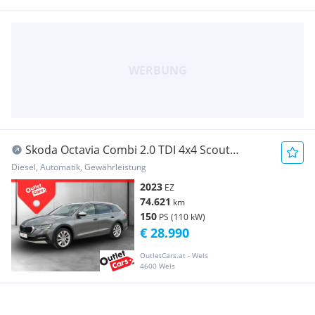
Skoda Octavia Combi 2.0 TDI 4x4 Scout
MATRIX+AHK+LED
Diesel, Automatik, Gewährleistung
2023
EZ
74.621
km
150
PS (110 kW)
€ 28.990
OutletCars.at - Wels
4600 Wels