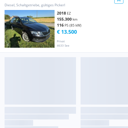
Diesel, Schaltgetriebe, gültiges Pickerl
2018
EZ
155.300
km
116
PS (85 kW)
€ 13.500
Privat
4633 See