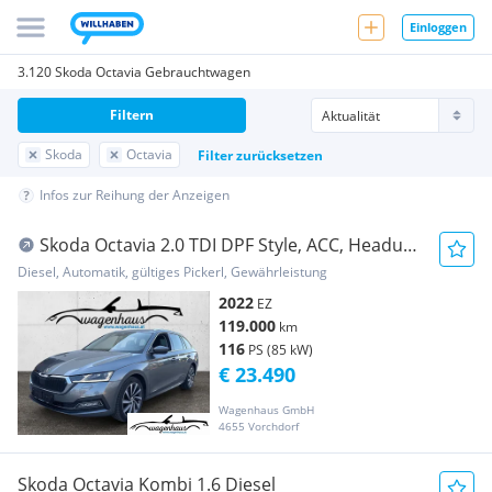
Einloggen
3.120 Skoda Octavia Gebrauchtwagen
Filtern
Skoda
Octavia
Filter zurücksetzen
Infos zur Reihung der Anzeigen
Skoda Octavia 2.0 TDI DPF Style, ACC, Headup,
Premium...
Diesel, Automatik, gültiges Pickerl, Gewährleistung
2022
EZ
119.000
km
116
PS (85 kW)
€ 23.490
Wagenhaus GmbH
4655 Vorchdorf
Skoda Octavia Kombi 1.6 Diesel