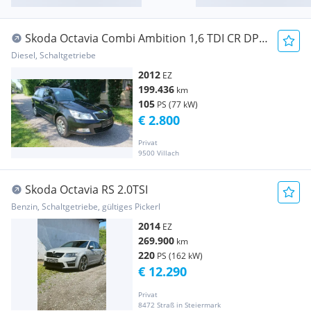
Skoda Octavia Combi Ambition 1,6 TDI CR DPF
4x4 mit 1600kg Anhängerkupplung Winterreifen
Diesel, Schaltgetriebe
neu
2012
EZ
199.436
km
105
PS (77 kW)
€ 2.800
Privat
9500 Villach
Skoda Octavia RS 2.0TSI
Benzin, Schaltgetriebe, gültiges Pickerl
2014
EZ
269.900
km
220
PS (162 kW)
€ 12.290
Privat
8472 Straß in Steiermark