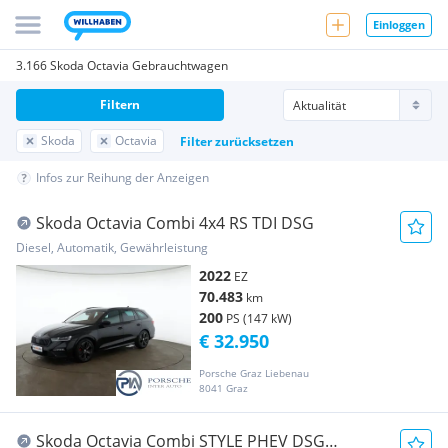
Einloggen
3.166 Skoda Octavia Gebrauchtwagen
Filtern
Skoda
Octavia
Filter zurücksetzen
Infos zur Reihung der Anzeigen
Skoda Octavia Combi 4x4 RS TDI DSG
Diesel, Automatik, Gewährleistung
2022
EZ
70.483
km
200
PS (147 kW)
€ 32.950
Porsche Graz Liebenau
8041 Graz
Skoda Octavia Combi STYLE PHEV DSG