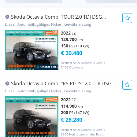
Skoda Octavia Combi TOUR 2,0 TDI DSG
*MATRIX-LED / 17...
Diesel, Automatik, gültiges Pickerl, Gewährleistung
2022
EZ
129.700
km
150
PS (110 kW)
€ 20.480
Herbert Seidl Autohaus GmbH
7400 Oberwart
Skoda Octavia Combi "RS PLUS" 2,0 TDI DSG
*19 ZOLL / ...
Diesel, Automatik, gültiges Pickerl, Gewährleistung
2022
EZ
114.900
km
200
PS (147 kW)
€ 28.280
Herbert Seidl Autohaus GmbH
8200 Hofstätten an der Raab