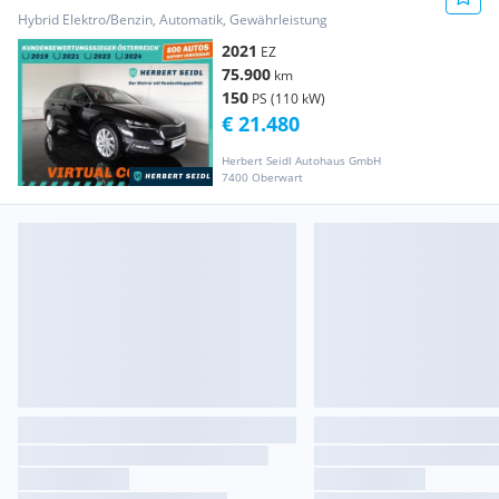
*MATRIX-LED / 18 Z...
Hybrid Elektro/Benzin, Automatik, Gewährleistung
2021
EZ
75.900
km
150
PS (110 kW)
€ 21.480
Herbert Seidl Autohaus GmbH
7400 Oberwart