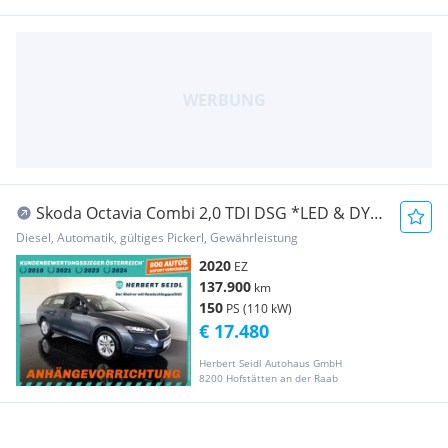
Skoda Octavia Combi 2,0 TDI DSG *LED & DYN.
BLINKER /...
Diesel, Automatik, gültiges Pickerl, Gewährleistung
2020
EZ
137.900
km
150
PS (110 kW)
€ 17.480
Herbert Seidl Autohaus GmbH
8200 Hofstätten an der Raab