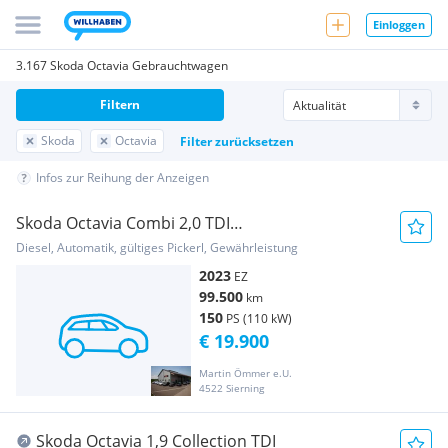
Einloggen
3.167 Skoda Octavia Gebrauchtwagen
Filtern
Skoda
Octavia
Filter zurücksetzen
Infos zur Reihung der Anzeigen
Skoda Octavia Combi 2,0 TDI
DSG,Radar,Keyless,Virtual...
Diesel, Automatik, gültiges Pickerl, Gewährleistung
2023
EZ
99.500
km
150
PS (110 kW)
€ 19.900
Martin Ömmer e.U.
4522 Sierning
Skoda Octavia 1,9 Collection TDI