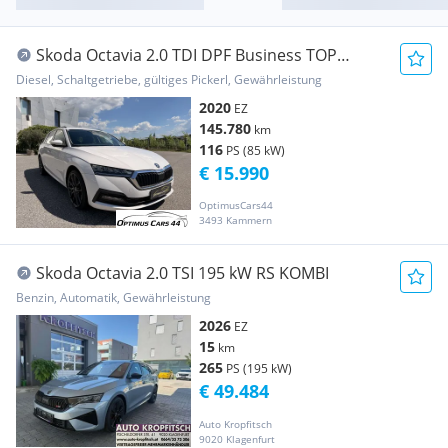
Skoda Octavia 2.0 TDI DPF Business TOP
AUSSTATTUNG
Diesel, Schaltgetriebe, gültiges Pickerl, Gewährleistung
2020
EZ
145.780
km
116
PS (85 kW)
€ 15.990
OptimusCars44
3493 Kammern
Skoda Octavia 2.0 TSI 195 kW RS KOMBI
Benzin, Automatik, Gewährleistung
2026
EZ
15
km
265
PS (195 kW)
€ 49.484
Auto Kropfitsch
9020 Klagenfurt