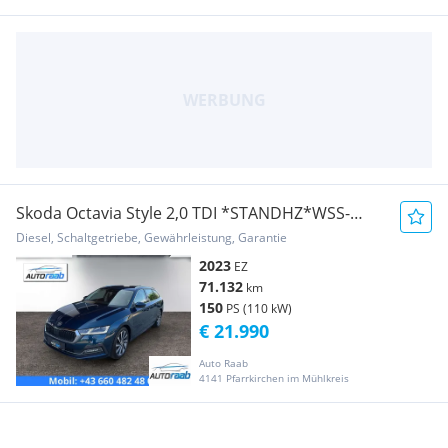
Skoda Octavia Style 2,0 TDI *STANDHZ*WSS-
HZ*LED*AHV*A...
Diesel, Schaltgetriebe, Gewährleistung, Garantie
2023
EZ
71.132
km
150
PS (110 kW)
€ 21.990
Auto Raab
4141 Pfarrkirchen im Mühlkreis