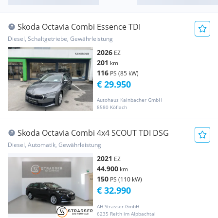
Skoda Octavia Combi Essence TDI
Diesel, Schaltgetriebe, Gewährleistung
2026
EZ
201
km
116
PS (85 kW)
€ 29.950
Autohaus Kainbacher GmbH
8580 Köflach
Skoda Octavia Combi 4x4 SCOUT TDI DSG
Diesel, Automatik, Gewährleistung
2021
EZ
44.900
km
150
PS (110 kW)
€ 32.990
AH Strasser GmbH
6235 Reith im Alpbachtal