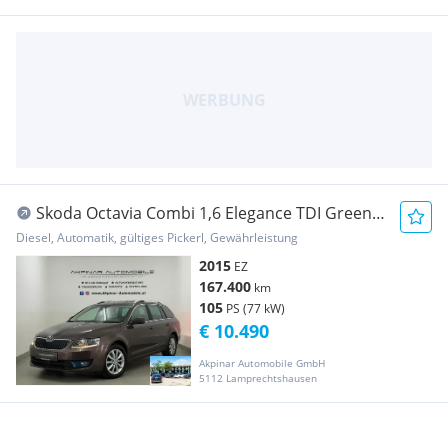
Skoda Octavia Combi 1,6 Elegance TDI Green
tec DSG
Diesel, Automatik, gültiges Pickerl, Gewährleistung
2015
EZ
167.400
km
105
PS (77 kW)
€ 10.490
Akpinar Automobile GmbH
5112 Lamprechtshausen