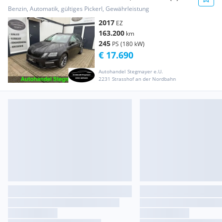
Benzin, Automatik, gültiges Pickerl, Gewährleistung
2017
EZ
163.200
km
245
PS (180 kW)
€ 17.690
Autohandel Stegmayer e.U.
2231 Strasshof an der Nordbahn