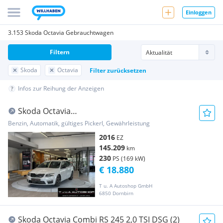
Einloggen
3.153 Skoda Octavia Gebrauchtwagen
Filtern
Skoda
Octavia
Filter zurücksetzen
Infos zur Reihung der Anzeigen
Skoda Octavia
*Kamera*Memorysitze*19Zoll*LED*
Benzin, Automatik, gültiges Pickerl, Gewährleistung
2016
EZ
145.209
km
230
PS (169 kW)
€ 18.880
T u. A Autoshop GmbH
6850 Dornbirn
Skoda Octavia Combi RS 245 2,0 TSI DSG (2)