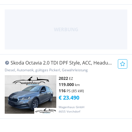
Skoda Octavia 2.0 TDI DPF Style, ACC, Headup,
Premium...
Diesel, Automatik, gültiges Pickerl, Gewährleistung
2022
EZ
119.000
km
116
PS (85 kW)
€ 23.490
Wagenhaus GmbH
4655 Vorchdorf