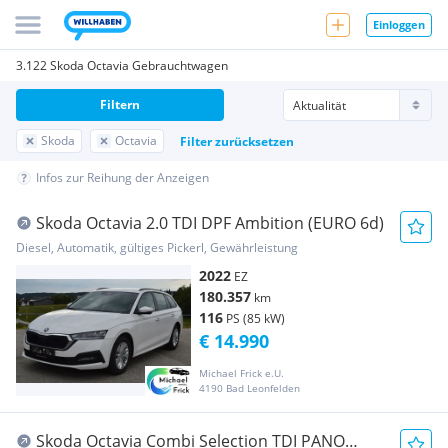
Einloggen
3.122 Skoda Octavia Gebrauchtwagen
Filtern
Skoda
Octavia
Filter zurücksetzen
Infos zur Reihung der Anzeigen
Skoda Octavia 2.0 TDI DPF Ambition (EURO 6d)
Diesel, Automatik, gültiges Pickerl, Gewährleistung
2022
EZ
180.357
km
116
PS (85 kW)
€ 14.990
Michael Frick e.U.
4190 Bad Leonfelden
Skoda Octavia Combi Selection TDI PANO