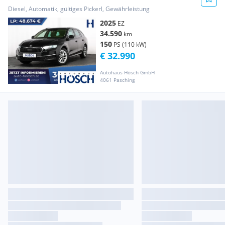
WINTER-PREMIUM...
Diesel, Automatik, gültiges Pickerl, Gewährleistung
2025
EZ
34.590
km
150
PS (110 kW)
€ 32.990
Autohaus Hösch GmbH
4061 Pasching