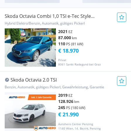
Skoda Octavia Combi 1,0 TSI e-Tec Style
DSG/Matrix/AHV
Hybrid Elektro/Benzin, Automatik, gültiges Pickerl
2021
EZ
87.000
km
110
PS (81 kW)
€ 18.970
Privat
8061 Sankt Radegund bei Graz
Skoda Octavia 2.0 TSI
Benzin, Automatik, gültiges Pickerl, Gewährleistung, Garantie
2019
EZ
128.926
km
245
PS (180 kW)
€ 21.990
Autohero Center Penzing
1140 Wien, 14. Bezirk, Penzing