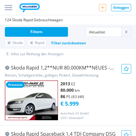
Einloggen
124 Skoda Rapid Gebrauchtwagen
Filtern
Skoda
Rapid
Filter zurücksetzen
Infos zur Reihung der Anzeigen
Skoda Rapid 1,2**NUR 80.000KM**NEUES -
PICKERL6/2027*...
Benzin, Schaltgetriebe, gültiges Pickerl, Gewährleistung
2013
EZ
Premium
80.000
km
86
PS (63 kW)
€ 5.999
Auto-Park 23 GmbH
2331 Vösendorf
Skoda Rapid Spaceback 1,4 TDI Company DSG