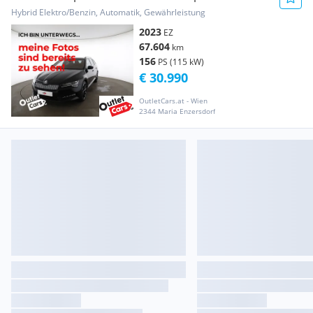
MATRIX+LED+RFK
Hybrid Elektro/Benzin, Automatik, Gewährleistung
2023
EZ
67.604
km
156
PS (115 kW)
€ 30.990
OutletCars.at - Wien
2344 Maria Enzersdorf