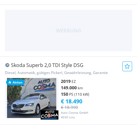
Skoda Superb 2,0 TDI Style DSG
Diesel, Automatik, gültiges Pickerl, Gewährleistung, Garantie
2019
EZ
Aktion
149.000
km
150
PS (110 kW)
€ 18.490
€ 18.990
Auto Cosma GmbH
4030 Linz