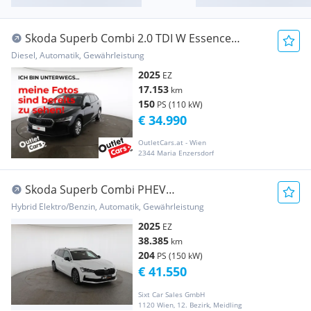
Skoda Superb Combi 2.0 TDI W Essence
ASSIST+CARPLAY+LM
Diesel, Automatik, Gewährleistung
2025
EZ
17.153
km
150
PS (110 kW)
€ 34.990
OutletCars.at - Wien
2344 Maria Enzersdorf
Skoda Superb Combi PHEV
Sportline|AHK|ACC|Headup|Pano
Hybrid Elektro/Benzin, Automatik, Gewährleistung
2025
EZ
38.385
km
204
PS (150 kW)
€ 41.550
Sixt Car Sales GmbH
1120 Wien, 12. Bezirk, Meidling