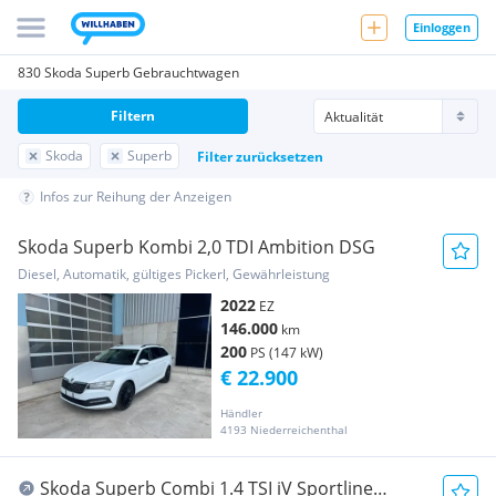
Einloggen
830 Skoda Superb Gebrauchtwagen
Filtern
Skoda
Superb
Filter zurücksetzen
Infos zur Reihung der Anzeigen
Skoda Superb Kombi 2,0 TDI Ambition DSG
Diesel, Automatik, gültiges Pickerl, Gewährleistung
2022
EZ
146.000
km
200
PS (147 kW)
€ 22.900
Händler
4193 Niederreichenthal
Skoda Superb Combi 1.4 TSI iV Sportline