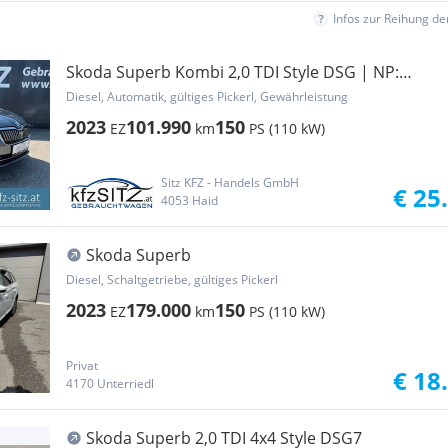
Infos zur Reihung d
Skoda Superb Kombi 2,0 TDI Style DSG | NP:
€58.100
Diesel, Automatik, gültiges Pickerl, Gewährleistung
2023
101.990
150
EZ
km
PS (110 kW)
Sitz KFZ - Handels GmbH
€ 25
4053 Haid
Skoda Superb
Diesel, Schaltgetriebe, gültiges Pickerl
2023
179.000
150
EZ
km
PS (110 kW)
Privat
€ 18
4170 Unterriedl
Skoda Superb 2,0 TDI 4x4 Style DSG7