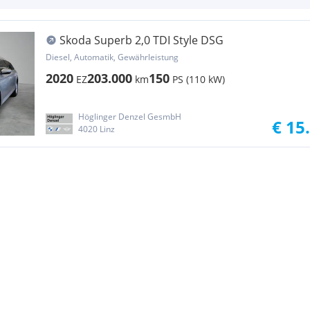
Skoda Superb 2,0 TDI Style DSG
Diesel, Automatik, Gewährleistung
2020
203.000
150
EZ
km
PS (110 kW)
Höglinger Denzel GesmbH
€ 15
4020 Linz