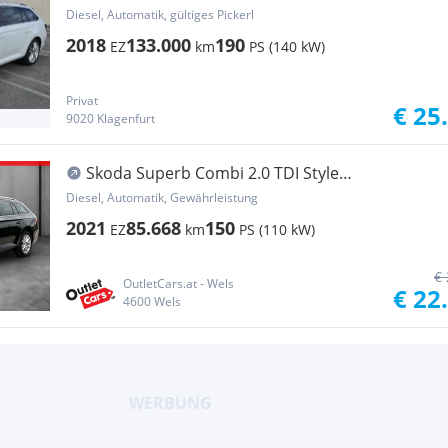
Diesel, Automatik, gültiges Pickerl
2018
133.000
190
EZ
km
PS (140 kW)
Privat
€ 25
9020 Klagenfurt
Skoda Superb Combi 2.0 TDI Style
LED+LEDER+NAVI+RADAR
Diesel, Automatik, Gewährleistung
2021
85.668
150
EZ
km
PS (110 kW)
€ 
OutletCars.at - Wels
€ 22
4600 Wels