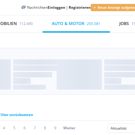
Nachrichten
Einloggen
|
Registrieren
Neue Anzeige aufgeb
OBILIEN
AUTO & MOTOR
JOBS
112.490
205.581
1
Filter zurücksetzen
4
5
6
7
8
9
Weiter