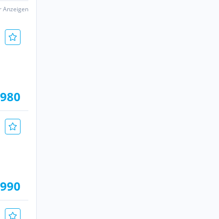
er Anzeigen
.980
.990