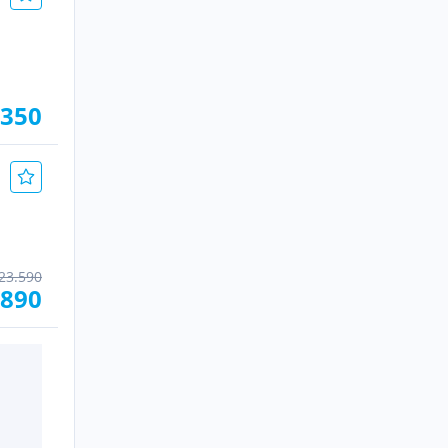
.350
23.590
.890