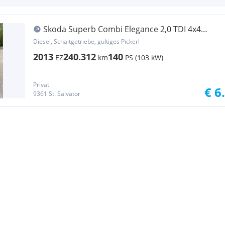
Skoda Superb Combi Elegance 2,0 TDI 4x4
Green tec
Diesel, Schaltgetriebe, gültiges Pickerl
2013
240.312
140
EZ
km
PS (103 kW)
Privat
€ 6
9361 St. Salvator