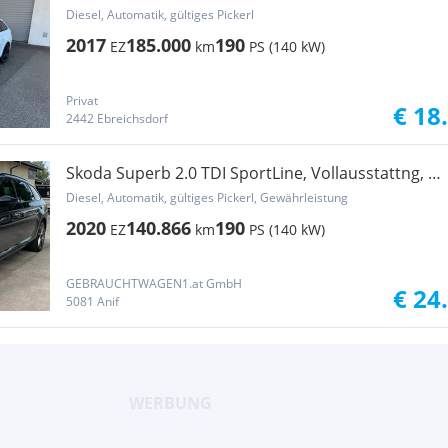
Diesel, Automatik, gültiges Pickerl
2017
185.000
190
EZ
km
PS (140 kW)
Privat
€ 18
2442 Ebreichsdorf
Skoda Superb 2.0 TDI SportLine, Vollausstattng, +
DSG...
Diesel, Automatik, gültiges Pickerl, Gewährleistung
2020
140.866
190
EZ
km
PS (140 kW)
GEBRAUCHTWAGEN1.at GmbH
€ 24
5081 Anif