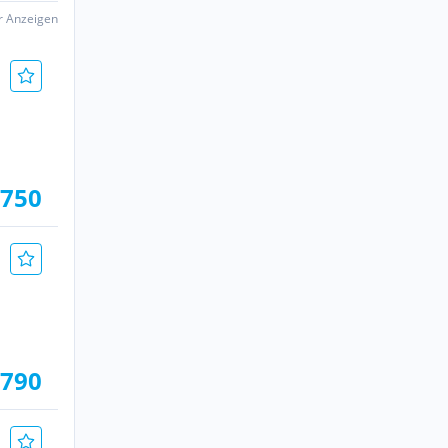
er Anzeigen
.750
.790