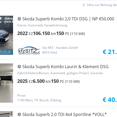
Infos zur Reihung d
Skoda Superb Kombi 2,0 TDI DSG | NP €50.000
Diesel, Automatik, Gewährleistung
2022
106.150
150
EZ
km
PS (110 kW)
Sitz KFZ - Handels GmbH
€ 21
4053 Haid
Skoda Superb Kombi Laurin & Klement DSG
Hybrid Elektro/Benzin, Automatik, gültiges Pickerl, Garantie
2025
6.500
150
EZ
km
PS (110 kW)
Privat
€ 40
1190 Wien, 19. Bezirk, Döbling
Skoda Superb 2.0 TDI 4x4 Sportline *VOLL*