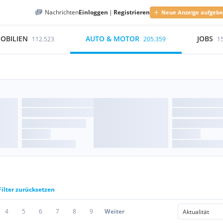
Nachrichten
Einloggen
|
Registrieren
Neue Anzeige aufgeb
OBILIEN
AUTO & MOTOR
JOBS
112.523
205.359
1
Filter zurücksetzen
4
5
6
7
8
9
Weiter