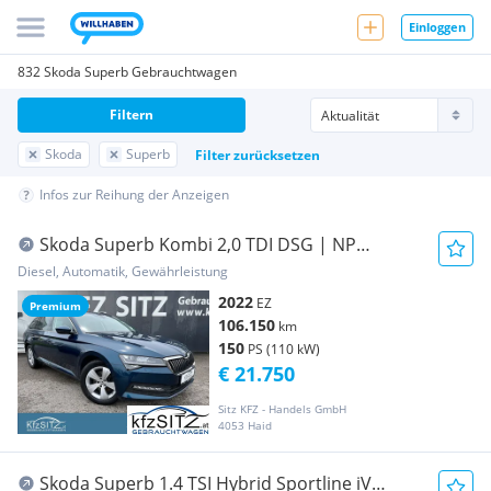
Einloggen
832 Skoda Superb Gebrauchtwagen
Filtern
Skoda
Superb
Filter zurücksetzen
Infos zur Reihung der Anzeigen
Skoda Superb Kombi 2,0 TDI DSG | NP
€50.000
Diesel, Automatik, Gewährleistung
2022
EZ
Premium
106.150
km
150
PS (110 kW)
€ 21.750
Sitz KFZ - Handels GmbH
4053 Haid
Skoda Superb 1.4 TSI Hybrid Sportline iV