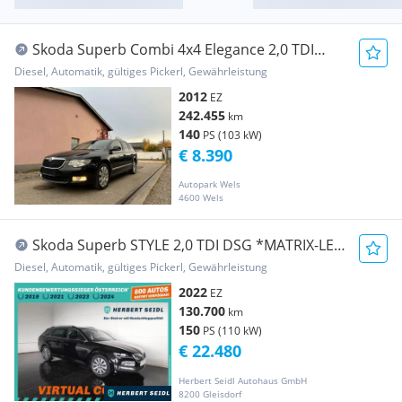
Skoda Superb Combi 4x4 Elegance 2,0 TDI
DSG
Diesel, Automatik, gültiges Pickerl, Gewährleistung
2012
EZ
242.455
km
140
PS (103 kW)
€ 8.390
Autopark Wels
4600 Wels
Skoda Superb STYLE 2,0 TDI DSG *MATRIX-LED
/ VIRTUELL...
Diesel, Automatik, gültiges Pickerl, Gewährleistung
2022
EZ
130.700
km
150
PS (110 kW)
€ 22.480
Herbert Seidl Autohaus GmbH
8200 Gleisdorf