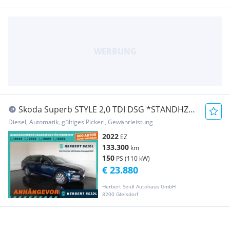
Skoda Superb STYLE 2,0 TDI DSG *STANDHZG
/ MATRIX-LED...
Diesel, Automatik, gültiges Pickerl, Gewährleistung
2022
EZ
133.300
km
150
PS (110 kW)
€ 23.880
Herbert Seidl Autohaus GmbH
8200 Gleisdorf