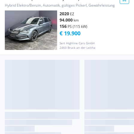
(EURO 6d)
Hybrid Elektro/Benzin, Automatik, gültiges Pickerl, Gewährleistung
2020
EZ
94.000
km
156
PS (115 kW)
€ 19.900
Sert Highline Cars GmbH
2460 Bruck an der Leitha