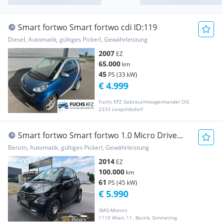
Smart fortwo Smart fortwo cdi ID:119
Diesel, Automatik, gültiges Pickerl, Gewährleistung
2007
EZ
65.000
km
45
PS (33 kW)
€ 4.999
Fuchs KFZ Gebrauchtwagenhandel OG
2333 Leopoldsdorf
Smart fortwo Smart fortwo 1.0 Micro Drive
pure
Benzin, Automatik, gültiges Pickerl, Gewährleistung
2014
EZ
100.000
km
61
PS (45 kW)
€ 5.990
SMG-Motors
1110 Wien, 11. Bezirk, Simmering