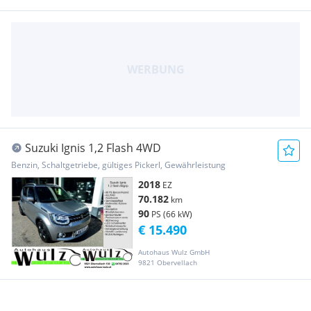
Suzuki Ignis 1,2 Flash 4WD
Benzin, Schaltgetriebe, gültiges Pickerl, Gewährleistung
2018
EZ
70.182
km
90
PS (66 kW)
€ 15.490
Autohaus Wulz GmbH
9821 Obervellach