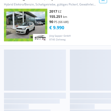
Hybrid Elektro/Benzin, Schaltgetriebe, gültiges Pickerl, Gewährleistung
2017
EZ
155.251
km
90
PS (66 kW)
€ 9.990
Jörg Sapper GmbH
8740 Zeltweg