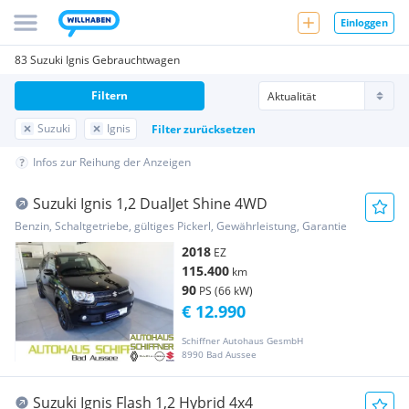
Einloggen
83 Suzuki Ignis Gebrauchtwagen
Filtern
Suzuki
Ignis
Filter zurücksetzen
Infos zur Reihung der Anzeigen
Suzuki Ignis 1,2 DualJet Shine 4WD
Benzin, Schaltgetriebe, gültiges Pickerl, Gewährleistung, Garantie
2018
EZ
115.400
km
90
PS (66 kW)
€ 12.990
Schiffner Autohaus GesmbH
8990 Bad Aussee
Suzuki Ignis Flash 1,2 Hybrid 4x4