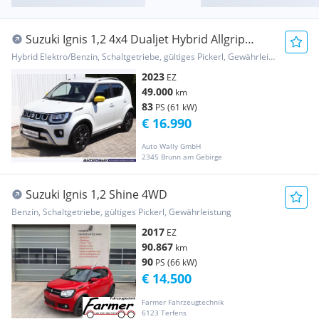
Suzuki Ignis 1,2 4x4 Dualjet Hybrid Allgrip
Shine, Gar...
Hybrid Elektro/Benzin, Schaltgetriebe, gültiges Pickerl, Gewährleistung, Garantie
2023
EZ
49.000
km
83
PS (61 kW)
€ 16.990
Auto Wally GmbH
2345 Brunn am Gebirge
Suzuki Ignis 1,2 Shine 4WD
Benzin, Schaltgetriebe, gültiges Pickerl, Gewährleistung
2017
EZ
90.867
km
90
PS (66 kW)
€ 14.500
Farmer Fahrzeugtechnik
6123 Terfens