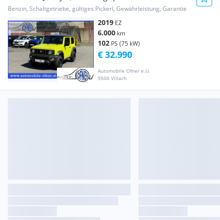
bereift
Benzin, Schaltgetriebe, gültiges Pickerl, Gewährleistung, Garantie
2019
EZ
6.000
km
102
PS (75 kW)
€ 32.990
Automobile Ofner e.U.
9500 Villach