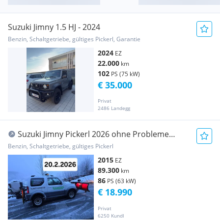
Suzuki Jimny 1.5 HJ - 2024
Benzin, Schaltgetriebe, gültiges Pickerl, Garantie
2024
EZ
22.000
km
102
PS (75 kW)
€ 35.000
Privat
2486 Landegg
Suzuki Jimny Pickerl 2026 ohne Probleme
bekom. kein Rost usw.
Benzin, Schaltgetriebe, gültiges Pickerl
2015
EZ
89.300
km
86
PS (63 kW)
€ 18.990
Privat
6250 Kundl