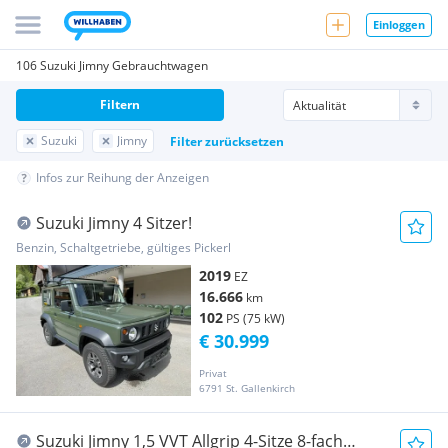
Einloggen
106 Suzuki Jimny Gebrauchtwagen
Filtern
Suzuki
Jimny
Filter zurücksetzen
Infos zur Reihung der Anzeigen
Suzuki Jimny 4 Sitzer!
Benzin, Schaltgetriebe, gültiges Pickerl
2019
EZ
16.666
km
102
PS (75 kW)
€ 30.999
Privat
6791 St. Gallenkirch
Suzuki Jimny 1,5 VVT Allgrip 4-Sitze 8-fach