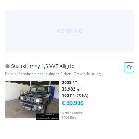
Suzuki Jimny 1,5 VVT Allgrip
Benzin, Schaltgetriebe, gültiges Pickerl, Gewährleistung
2023
EZ
38.982
km
102
PS (75 kW)
€ 30.900
Aigner Günter
6706 Bürs