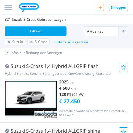
Einloggen
321 Suzuki S-Cross Gebrauchtwagen
Filtern
Suzuki
S-Cross
Filter zurücksetzen
Infos zur Reihung der Anzeigen
Suzuki S-Cross 1,4 Hybrid ALLGRIP flash
Hybrid Elektro/Benzin, Schaltgetriebe, Gewährleistung, Garantie
2025
EZ
4.500
km
129
PS (95 kW)
€ 27.450
Automobile Swoboda Alpenstrasse GesmbH & Co KG
5081 Anif
Suzuki S-Cross 1,4 Hybrid ALLGRIP shine