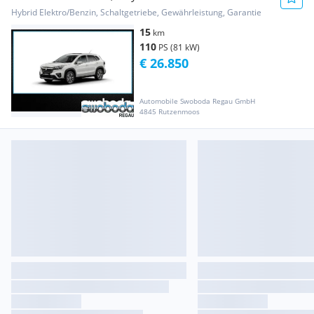
Hybrid Elektro/Benzin, Schaltgetriebe, Gewährleistung, Garantie
15
km
110
PS (81 kW)
€ 26.850
Automobile Swoboda Regau GmbH
4845 Rutzenmoos