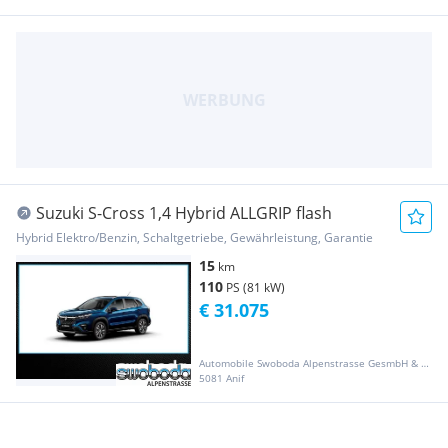
Suzuki S-Cross 1,4 Hybrid ALLGRIP flash
Hybrid Elektro/Benzin, Schaltgetriebe, Gewährleistung, Garantie
15
km
110
PS (81 kW)
€ 31.075
Automobile Swoboda Alpenstrasse GesmbH & Co KG
5081 Anif