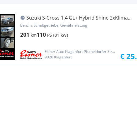
Suzuki S-Cross 1,4 GL+ Hybrid Shine 2xKlima
ACC KeyLess
Benzin, Schaltgetriebe, Gewährleistung
201
110
km
PS (81 kW)
Eisner Auto Klagenfurt Pischeldorfer Straße
€ 25
9020 Klagenfurt