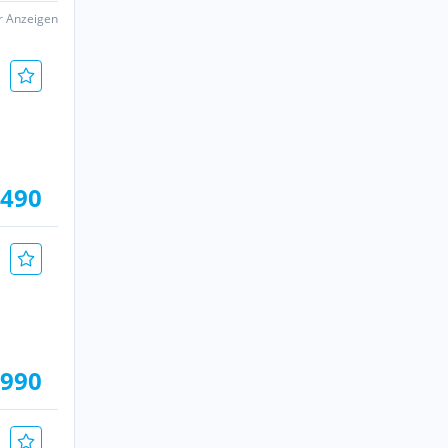
er Anzeigen
.490
.990