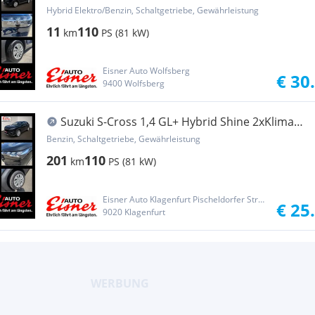
Hybrid Elektro/Benzin, Schaltgetriebe, Gewährleistung
11
110
km
PS (81 kW)
Eisner Auto Wolfsberg
€ 30
9400 Wolfsberg
Suzuki S-Cross 1,4 GL+ Hybrid Shine 2xKlima
DynLicht LM
Benzin, Schaltgetriebe, Gewährleistung
201
110
km
PS (81 kW)
Eisner Auto Klagenfurt Pischeldorfer Straße
€ 25
9020 Klagenfurt