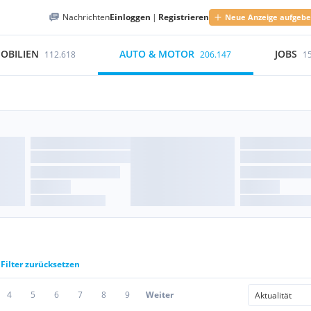
Nachrichten
Einloggen
|
Registrieren
Neue Anzeige aufgeb
OBILIEN
AUTO & MOTOR
JOBS
112.618
206.147
1
Filter zurücksetzen
4
5
6
7
8
9
Weiter