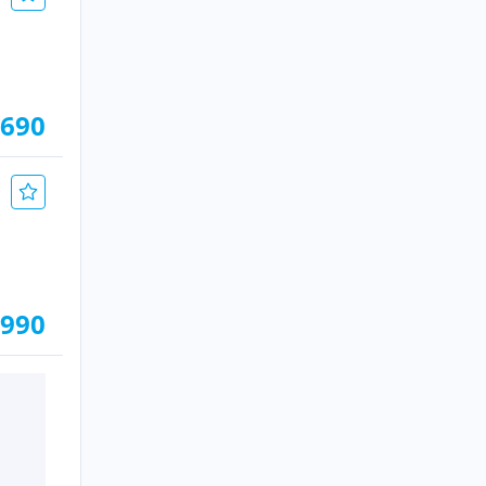
.690
.990