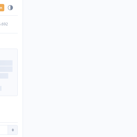
en
5.692