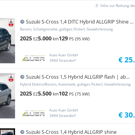
Infos zur Reihung d
Suzuki S-Cross 1,4 DITC Hybrid ALLGRIP Shine |
ab 23.9...
Benzin, Schaltgetriebe, gültiges Pickerl, Gewährleistung
2025
5.000
129
EZ
km
PS (95 kW)
Auto Auer GmbH
€ 25
3494 Stratzdorf
Suzuki S-Cross 1,5 Hybrid ALLGRIP flash | ab
29.490,-
Hybrid Elektro/Benzin, Automatik, gültiges Pickerl, Gewährleistung
2025
5.500
102
EZ
km
PS (75 kW)
Auto Auer GmbH
€ 30
3494 Stratzdorf
Suzuki S-Cross 1,4 Hybrid ALLGRIP shine