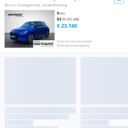
Hybrid ALLGRIP
Benzin, Schaltgetriebe, Gewährleistung
0
km
83
PS (61 kW)
€ 23.740
Autohaus Hermann GmbH
8530 Deutschlandsberg