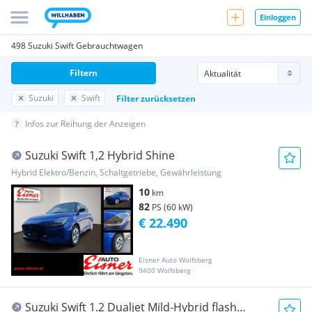
Einloggen
498 Suzuki Swift Gebrauchtwagen
Filtern
Suzuki
Swift
Filter zurücksetzen
Infos zur Reihung der Anzeigen
Suzuki Swift 1,2 Hybrid Shine
Hybrid Elektro/Benzin, Schaltgetriebe, Gewährleistung
10
km
82
PS (60 kW)
€ 22.490
Eisner Auto Wolfsberg
9400 Wolfsberg
Suzuki Swift 1.2 Dualjet Mild-Hybrid flash