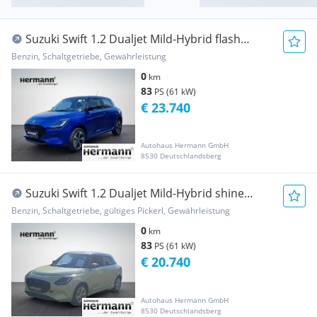
Suzuki Swift 1.2 Dualjet Mild-Hybrid flash
Hybrid ALLGRIP
Benzin, Schaltgetriebe, Gewährleistung
0
km
83
PS (61 kW)
€ 23.740
Autohaus Hermann GmbH
8530 Deutschlandsberg
Suzuki Swift 1.2 Dualjet Mild-Hybrid shine
Hybrid (EURO 6
Benzin, Schaltgetriebe, gültiges Pickerl, Gewährleistung
0
km
83
PS (61 kW)
€ 20.740
Autohaus Hermann GmbH
8530 Deutschlandsberg