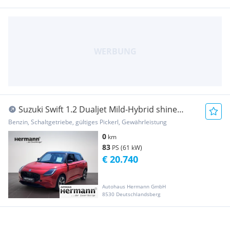
Suzuki Swift 1.2 Dualjet Mild-Hybrid shine
Hybrid (EURO 6
Benzin, Schaltgetriebe, gültiges Pickerl, Gewährleistung
0
km
83
PS (61 kW)
€ 20.740
Autohaus Hermann GmbH
8530 Deutschlandsberg